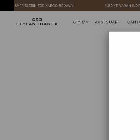
ZERİ ALIŞVERİŞLERİNİZDE KARGO BEDAVA!
%50'YE VARAN İNDİR
GİYİM
AKSESUAR
ÇANT