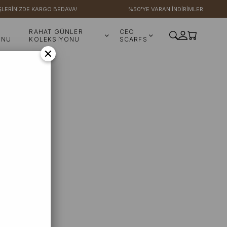
LERİNİZDE KARGO BEDAVA!
%50'YE VARAN İNDİRİMLER
RAHAT GÜNLER
CEO
ONU
KOLEKSİYONU
SCARFS
×