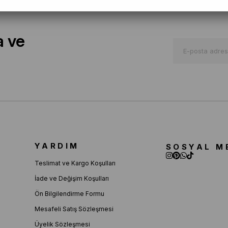
a ve
YARDIM
SOSYAL M
Teslimat ve Kargo Koşulları
İade ve Değişim Koşulları
Ön Bilgilendirme Formu
Mesafeli Satış Sözleşmesi
Üyelik Sözleşmesi