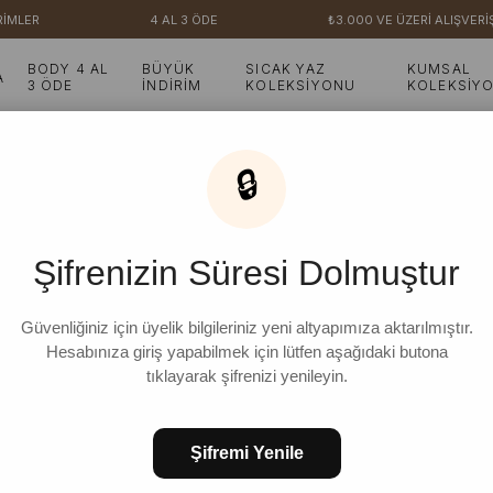
İMLER
4 AL 3 ÖDE
₺3.000 VE ÜZERİ ALIŞVERİŞ
BODY 4 AL
BÜYÜK
SICAK YAZ
KUMSAL
A
3 ÖDE
İNDİRİM
KOLEKSİYONU
KOLEKSİY
🔒
Şifrenizin Süresi Dolmuştur
Güvenliğiniz için üyelik bilgileriniz yeni altyapımıza aktarılmıştır.
Hesabınıza giriş yapabilmek için lütfen aşağıdaki butona
tıklayarak şifrenizi yenileyin.
Şifremi Yenile