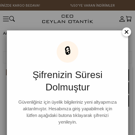
GO BEDAVA!
%50'YE VARAN İNDİRİMLER
4 AL 3
×
Anasayfa
AKSESUAR
Toka
Toka
🔒
Filtreleme
Sıralama
Şifrenizin Süresi
İNDIRIM
Dolmuştur
Güvenliğiniz için üyelik bilgileriniz yeni altyapımıza
aktarılmıştır. Hesabınıza giriş yapabilmek için
lütfen aşağıdaki butona tıklayarak şifrenizi
yenileyin.