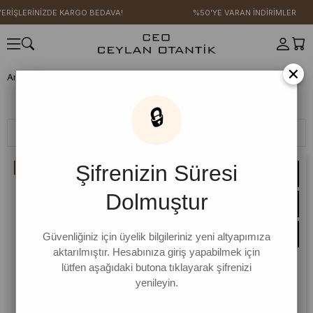
LERİNİZDE KARGO BEDAVA!
%50'YE VARAN İNDİRİMLER
×
Anasayfa
AKSESUAR
Şapka
Şapka
🔒
Filtreleme
Sıralama
Şifrenizin Süresi
İNDIRIM
Dolmuştur
Güvenliğiniz için üyelik bilgileriniz yeni altyapımıza
aktarılmıştır. Hesabınıza giriş yapabilmek için
lütfen aşağıdaki butona tıklayarak şifrenizi
yenileyin.