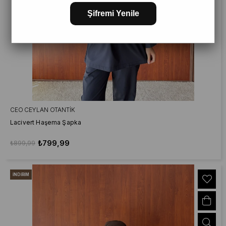
Şifremi Yenile
CEO CEYLAN OTANTIK
Lacivert Haşema Şapka
₺799,99
₺899,99
İNDIRIM