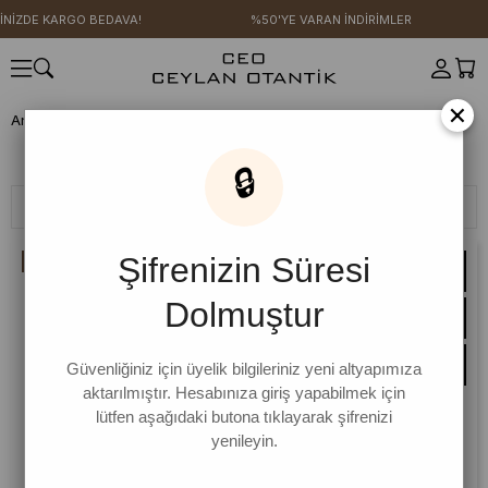
 BEDAVA!
%50'YE VARAN İNDİRİMLER
4 AL 3 Ö
×
Anasayfa
GİYİM
Alt Giyim
Alt Giyim
🔒
Filtreleme
Sıralama
Şifrenizin Süresi
İNDIRIM
Dolmuştur
Güvenliğiniz için üyelik bilgileriniz yeni altyapımıza
aktarılmıştır. Hesabınıza giriş yapabilmek için
lütfen aşağıdaki butona tıklayarak şifrenizi
yenileyin.