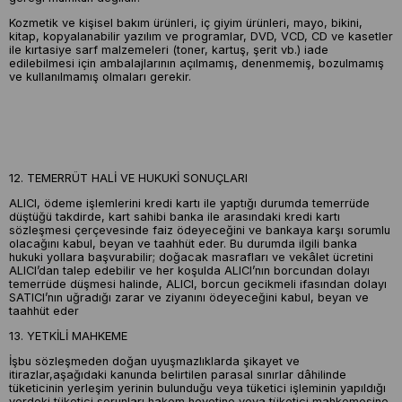
Kozmetik ve kişisel bakım ürünleri, iç giyim ürünleri, mayo, bikini,
kitap, kopyalanabilir yazılım ve programlar, DVD, VCD, CD ve kasetler
ile kırtasiye sarf malzemeleri (toner, kartuş, şerit vb.) iade
edilebilmesi için ambalajlarının açılmamış, denenmemiş, bozulmamış
ve kullanılmamış olmaları gerekir.
12. TEMERRÜT HALİ VE HUKUKİ SONUÇLARI
ALICI, ödeme işlemlerini kredi kartı ile yaptığı durumda temerrüde
düştüğü takdirde, kart sahibi banka ile arasındaki kredi kartı
sözleşmesi çerçevesinde faiz ödeyeceğini ve bankaya karşı sorumlu
olacağını kabul, beyan ve taahhüt eder. Bu durumda ilgili banka
hukuki yollara başvurabilir; doğacak masrafları ve vekâlet ücretini
ALICI’dan talep edebilir ve her koşulda ALICI’nın borcundan dolayı
temerrüde düşmesi halinde, ALICI, borcun gecikmeli ifasından dolayı
SATICI’nın uğradığı zarar ve ziyanını ödeyeceğini kabul, beyan ve
taahhüt eder
13. YETKİLİ MAHKEME
İşbu sözleşmeden doğan uyuşmazlıklarda şikayet ve
itirazlar,aşağıdaki kanunda belirtilen parasal sınırlar dâhilinde
tüketicinin yerleşim yerinin bulunduğu veya tüketici işleminin yapıldığı
yerdeki tüketici sorunları hakem heyetine veya tüketici mahkemesine