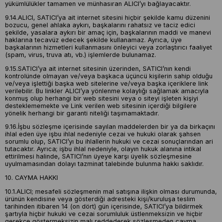
yükümlülükler tamamen ve münhasıran ALICI’yı bağlayacaktır.
9.14.ALICI, SATICI’ya ait internet sitesini hiçbir şekilde kamu düzenini
bozucu, genel ahlaka aykırı, başkalarını rahatsız ve taciz edici
şekilde, yasalara aykırı bir amaç için, başkalarının maddi ve manevi
haklarına tecavüz edecek şekilde kullanamaz. Ayrıca, üye
başkalarının hizmetleri kullanmasını önleyici veya zorlaştırıcı faaliyet
(spam, virus, truva atı, vb.) işlemlerde bulunamaz.
9.15.SATICI’ya ait internet sitesinin üzerinden, SATICI’nın kendi
kontrolünde olmayan ve/veya başkaca üçüncü kişilerin sahip olduğu
ve/veya işlettiği başka web sitelerine ve/veya başka içeriklere link
verilebilir. Bu linkler ALICI’ya yönlenme kolaylığı sağlamak amacıyla
konmuş olup herhangi bir web sitesini veya o siteyi işleten kişiyi
desteklememekte ve Link verilen web sitesinin içerdiği bilgilere
yönelik herhangi bir garanti niteliği taşımamaktadır.
9.16.İşbu sözleşme içerisinde sayılan maddelerden bir ya da birkaçını
ihlal eden üye işbu ihlal nedeniyle cezai ve hukuki olarak şahsen
sorumlu olup, SATICI’yı bu ihlallerin hukuki ve cezai sonuçlarından ari
tutacaktır. Ayrıca; işbu ihlal nedeniyle, olayın hukuk alanına intikal
ettirilmesi halinde, SATICI’nın üyeye karşı üyelik sözleşmesine
uyulmamasından dolayı tazminat talebinde bulunma hakkı saklıdır.
10. CAYMA HAKKI
10.1.ALICI; mesafeli sözleşmenin mal satışına ilişkin olması durumunda,
ürünün kendisine veya gösterdiği adresteki kişi/kuruluşa teslim
tarihinden itibaren 14 (on dört) gün içerisinde, SATICI’ya bildirmek
şartıyla hiçbir hukuki ve cezai sorumluluk üstlenmeksizin ve hiçbir
gerekçe göstermeksizin malı reddederek sözleşmeden cayma