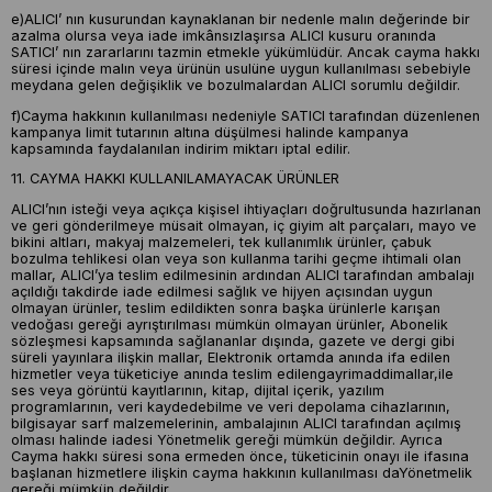
e)ALICI’ nın kusurundan kaynaklanan bir nedenle malın değerinde bir
azalma olursa veya iade imkânsızlaşırsa ALICI kusuru oranında
SATICI’ nın zararlarını tazmin etmekle yükümlüdür. Ancak cayma hakkı
süresi içinde malın veya ürünün usulüne uygun kullanılması sebebiyle
meydana gelen değişiklik ve bozulmalardan ALICI sorumlu değildir.
f)Cayma hakkının kullanılması nedeniyle SATICI tarafından düzenlenen
kampanya limit tutarının altına düşülmesi halinde kampanya
kapsamında faydalanılan indirim miktarı iptal edilir.
11. CAYMA HAKKI KULLANILAMAYACAK ÜRÜNLER
ALICI’nın isteği veya açıkça kişisel ihtiyaçları doğrultusunda hazırlanan
ve geri gönderilmeye müsait olmayan, iç giyim alt parçaları, mayo ve
bikini altları, makyaj malzemeleri, tek kullanımlık ürünler, çabuk
bozulma tehlikesi olan veya son kullanma tarihi geçme ihtimali olan
mallar, ALICI’ya teslim edilmesinin ardından ALICI tarafından ambalajı
açıldığı takdirde iade edilmesi sağlık ve hijyen açısından uygun
olmayan ürünler, teslim edildikten sonra başka ürünlerle karışan
vedoğası gereği ayrıştırılması mümkün olmayan ürünler, Abonelik
sözleşmesi kapsamında sağlananlar dışında, gazete ve dergi gibi
süreli yayınlara ilişkin mallar, Elektronik ortamda anında ifa edilen
hizmetler veya tüketiciye anında teslim edilengayrimaddimallar,ile
ses veya görüntü kayıtlarının, kitap, dijital içerik, yazılım
programlarının, veri kaydedebilme ve veri depolama cihazlarının,
bilgisayar sarf malzemelerinin, ambalajının ALICI tarafından açılmış
olması halinde iadesi Yönetmelik gereği mümkün değildir. Ayrıca
Cayma hakkı süresi sona ermeden önce, tüketicinin onayı ile ifasına
başlanan hizmetlere ilişkin cayma hakkının kullanılması daYönetmelik
gereği mümkün değildir.