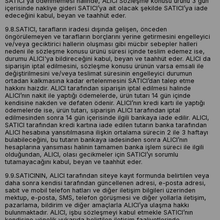
SATICI'ya ödenmemesi halinde, ALICI Sözleşme konusu ürünü 3 gün
içerisinde nakliye gideri SATICI’ya ait olacak şekilde SATICI’ya iade
edeceğini kabul, beyan ve taahhüt eder.
9.8.SATICI, tarafların iradesi dışında gelişen, önceden
öngörülemeyen ve tarafların borçlarını yerine getirmesini engelleyici
ve/veya geciktirici hallerin oluşması gibi mücbir sebepler halleri
nedeni ile sözleşme konusu ürünü süresi içinde teslim edemez ise,
durumu ALICI'ya bildireceğini kabul, beyan ve taahhüt eder. ALICI da
siparişin iptal edilmesini, sözleşme konusu ürünün varsa emsali ile
değiştirilmesini ve/veya teslimat süresinin engelleyici durumun
ortadan kalkmasına kadar ertelenmesini SATICI’dan talep etme
hakkını haizdir. ALICI tarafından siparişin iptal edilmesi halinde
ALICI’nın nakit ile yaptığı ödemelerde, ürün tutarı 14 gün içinde
kendisine nakden ve defaten ödenir. ALICI’nın kredi kartı ile yaptığı
ödemelerde ise, ürün tutarı, siparişin ALICI tarafından iptal
edilmesinden sonra 14 gün içerisinde ilgili bankaya iade edilir. ALICI,
SATICI tarafından kredi kartına iade edilen tutarın banka tarafından
ALICI hesabına yansıtılmasına ilişkin ortalama sürecin 2 ile 3 haftayı
bulabileceğini, bu tutarın bankaya iadesinden sonra ALICI’nın
hesaplarına yansıması halinin tamamen banka işlem süreci ile ilgili
olduğundan, ALICI, olası gecikmeler için SATICI’yı sorumlu
tutamayacağını kabul, beyan ve taahhüt eder.
9.9.SATICININ, ALICI tarafından siteye kayıt formunda belirtilen veya
daha sonra kendisi tarafından güncellenen adresi, e-posta adresi,
sabit ve mobil telefon hatları ve diğer iletişim bilgileri üzerinden
mektup, e-posta, SMS, telefon görüşmesi ve diğer yollarla iletişim,
pazarlama, bildirim ve diğer amaçlarla ALICI’ya ulaşma hakkı
bulunmaktadır. ALICI, işbu sözleşmeyi kabul etmekle SATICI’nın
kendisine yönelik yukarıda belirtilen iletişim faaliyetlerinde