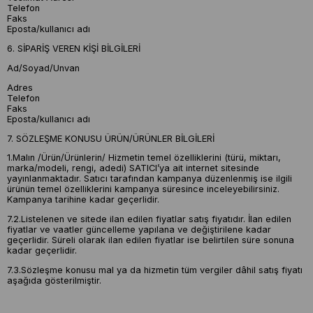
Telefon
Faks
Eposta/kullanıcı adı
6. SİPARİŞ VEREN KİŞİ BİLGİLERİ
Ad/Soyad/Unvan
Adres
Telefon
Faks
Eposta/kullanıcı adı
7. SÖZLEŞME KONUSU ÜRÜN/ÜRÜNLER BİLGİLERİ
1.Malın /Ürün/Ürünlerin/ Hizmetin temel özelliklerini (türü, miktarı,
marka/modeli, rengi, adedi) SATICI’ya ait internet sitesinde
yayınlanmaktadır. Satıcı tarafından kampanya düzenlenmiş ise ilgili
ürünün temel özelliklerini kampanya süresince inceleyebilirsiniz.
Kampanya tarihine kadar geçerlidir.
7.2.Listelenen ve sitede ilan edilen fiyatlar satış fiyatıdır. İlan edilen
fiyatlar ve vaatler güncelleme yapılana ve değiştirilene kadar
geçerlidir. Süreli olarak ilan edilen fiyatlar ise belirtilen süre sonuna
kadar geçerlidir.
7.3.Sözleşme konusu mal ya da hizmetin tüm vergiler dâhil satış fiyatı
aşağıda gösterilmiştir.