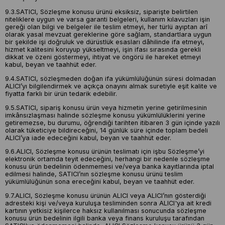
9.3.SATICI, Sözleşme konusu ürünü eksiksiz, siparişte belirtilen
niteliklere uygun ve varsa garanti belgeleri, kullanım kılavuzları işin
gereği olan bilgi ve belgeler ile teslim etmeyi, her türlü ayıptan arî
olarak yasal mevzuat gereklerine göre sağlam, standartlara uygun
bir şekilde işi doğruluk ve dürüstlük esasları dâhilinde ifa etmeyi,
hizmet kalitesini koruyup yükseltmeyi, işin ifası sırasında gerekli
dikkat ve özeni göstermeyi, ihtiyat ve öngörü ile hareket etmeyi
kabul, beyan ve taahhüt eder.
9.4.SATICI, sözleşmeden doğan ifa yükümlülüğünün süresi dolmadan
ALICI’yı bilgilendirmek ve açıkça onayını almak suretiyle eşit kalite ve
fiyatta farklı bir ürün tedarik edebilir.
9.5.SATICI, sipariş konusu ürün veya hizmetin yerine getirilmesinin
imkânsızlaşması halinde sözleşme konusu yükümlülüklerini yerine
getiremezse, bu durumu, öğrendiği tarihten itibaren 3 gün içinde yazılı
olarak tüketiciye bildireceğini, 14 günlük süre içinde toplam bedeli
ALICI’ya iade edeceğini kabul, beyan ve taahhüt eder.
9.6.ALICI, Sözleşme konusu ürünün teslimatı için işbu Sözleşme’yi
elektronik ortamda teyit edeceğini, herhangi bir nedenle sözleşme
konusu ürün bedelinin ödenmemesi ve/veya banka kayıtlarında iptal
edilmesi halinde, SATICI’nın sözleşme konusu ürünü teslim
yükümlülüğünün sona ereceğini kabul, beyan ve taahhüt eder.
9.7.ALICI, Sözleşme konusu ürünün ALICI veya ALICI’nın gösterdiği
adresteki kişi ve/veya kuruluşa tesliminden sonra ALICI'ya ait kredi
kartının yetkisiz kişilerce haksız kullanılması sonucunda sözleşme
konusu ürün bedelinin ilgili banka veya finans kuruluşu tarafından