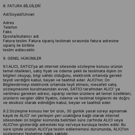
8. FATURA BİLGİLERİ
Ad/Soyad/Unvan
Adres
Telefon
Faks
Eposta/kullanıcı adı
Fatura teslim :Fatura sipariş teslimatı sırasında fatura adresine
sipariş ile birlikte
teslim edilecektir.
9. GENEL HÜKÜMLER
9.1.ALICI, SATICI’ya ait internet sitesinde sözleşme konusu ürünün
temel nitelikleri, satış fiyatı ve ödeme şekli ile teslimata ilişkin ön
bilgileri okuyup, bilgi sahibi olduğunu, elektronik ortamda gerekli
teyidi verdiğini kabul, beyan ve taahhüt eder. ALICI’nın; Ön
Bilgilendirmeyi elektronik ortamda teyit etmesi, mesafeli satış
sözleşmesinin kurulmasından evvel, SATICI tarafından ALICI' ya
verilmesi gereken adresi, siparişi verilen ürünlere ait temel özellikleri,
ürünlerin vergiler dâhil fiyatını, ödeme ve teslimat bilgilerini de doğru
ve eksiksiz olarak edindiğini kabul, beyan ve taahhüt eder.
9.2.Sözleşme konusu her bir ürün, 30 günlük yasal süreyi aşmamak
kaydı ile ALICI' nın yerleşim yeri uzaklığına bağlı olarak internet
sitesindeki ön bilgiler kısmında belirtilen süre zarfında ALICI veya
ALICI’nın gösterdiği adresteki kişi ve/veya kuruluşa teslim edilir. Bu
süre içinde ürünün ALICI’ya teslim edilememesi durumunda, ALICI’nın
sözleşmeyi feshetme hakkı saklıdır.