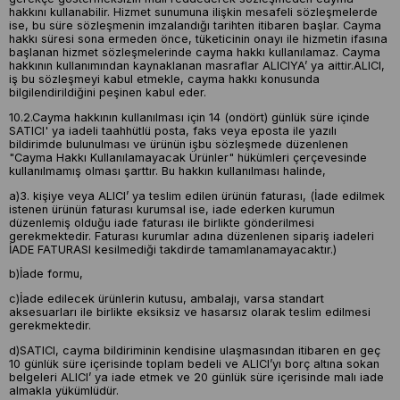
hakkını kullanabilir. Hizmet sunumuna ilişkin mesafeli sözleşmelerde
ise, bu süre sözleşmenin imzalandığı tarihten itibaren başlar. Cayma
hakkı süresi sona ermeden önce, tüketicinin onayı ile hizmetin ifasına
başlanan hizmet sözleşmelerinde cayma hakkı kullanılamaz. Cayma
hakkının kullanımından kaynaklanan masraflar ALICIYA’ ya aittir.ALICI,
iş bu sözleşmeyi kabul etmekle, cayma hakkı konusunda
bilgilendirildiğini peşinen kabul eder.
10.2.Cayma hakkının kullanılması için 14 (ondört) günlük süre içinde
SATICI' ya iadeli taahhütlü posta, faks veya eposta ile yazılı
bildirimde bulunulması ve ürünün işbu sözleşmede düzenlenen
"Cayma Hakkı Kullanılamayacak Ürünler" hükümleri çerçevesinde
kullanılmamış olması şarttır. Bu hakkın kullanılması halinde,
a)3. kişiye veya ALICI’ ya teslim edilen ürünün faturası, (İade edilmek
istenen ürünün faturası kurumsal ise, iade ederken kurumun
düzenlemiş olduğu iade faturası ile birlikte gönderilmesi
gerekmektedir. Faturası kurumlar adına düzenlenen sipariş iadeleri
İADE FATURASI kesilmediği takdirde tamamlanamayacaktır.)
b)İade formu,
c)İade edilecek ürünlerin kutusu, ambalajı, varsa standart
aksesuarları ile birlikte eksiksiz ve hasarsız olarak teslim edilmesi
gerekmektedir.
d)SATICI, cayma bildiriminin kendisine ulaşmasından itibaren en geç
10 günlük süre içerisinde toplam bedeli ve ALICI’yı borç altına sokan
belgeleri ALICI’ ya iade etmek ve 20 günlük süre içerisinde malı iade
almakla yükümlüdür.