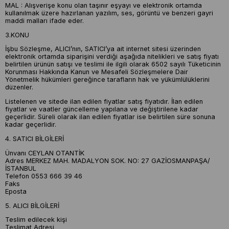
MAL : Alışverişe konu olan taşınır eşyayı ve elektronik ortamda
kullanılmak üzere hazırlanan yazılım, ses, görüntü ve benzeri gayri
maddi malları ifade eder.
3.KONU
İşbu Sözleşme, ALICI’nın, SATICI’ya ait internet sitesi üzerinden
elektronik ortamda siparişini verdiği aşağıda nitelikleri ve satış fiyatı
belirtilen ürünün satışı ve teslimi ile ilgili olarak 6502 sayılı Tüketicinin
Korunması Hakkında Kanun ve Mesafeli Sözleşmelere Dair
Yönetmelik hükümleri gereğince tarafların hak ve yükümlülüklerini
düzenler.
Listelenen ve sitede ilan edilen fiyatlar satış fiyatıdır. İlan edilen
fiyatlar ve vaatler güncelleme yapılana ve değiştirilene kadar
geçerlidir. Süreli olarak ilan edilen fiyatlar ise belirtilen süre sonuna
kadar geçerlidir.
4. SATICI BİLGİLERİ
Ünvanı CEYLAN OTANTİK
Adres MERKEZ MAH. MADALYON SOK. NO: 27 GAZİOSMANPAŞA/
İSTANBUL
Telefon 0553 666 39 46
Faks
Eposta
5. ALICI BİLGİLERİ
Teslim edilecek kişi
Teslimat Adresi