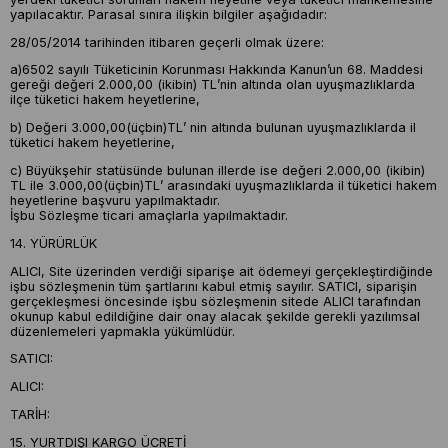
yapılacaktır. Parasal sınıra ilişkin bilgiler aşağıdadır:
28/05/2014 tarihinden itibaren geçerli olmak üzere:
a)6502 sayılı Tüketicinin Korunması Hakkında Kanun’un 68. Maddesi
gereği değeri 2.000,00 (ikibin) TL’nin altında olan uyuşmazlıklarda
ilçe tüketici hakem heyetlerine,
b) Değeri 3.000,00(üçbin)TL’ nin altında bulunan uyuşmazlıklarda il
tüketici hakem heyetlerine,
c) Büyükşehir statüsünde bulunan illerde ise değeri 2.000,00 (ikibin)
TL ile 3.000,00(üçbin)TL’ arasındaki uyuşmazlıklarda il tüketici hakem
heyetlerine başvuru yapılmaktadır.
İşbu Sözleşme ticari amaçlarla yapılmaktadır.
14. YÜRÜRLÜK
ALICI, Site üzerinden verdiği siparişe ait ödemeyi gerçekleştirdiğinde
işbu sözleşmenin tüm şartlarını kabul etmiş sayılır. SATICI, siparişin
gerçekleşmesi öncesinde işbu sözleşmenin sitede ALICI tarafından
okunup kabul edildiğine dair onay alacak şekilde gerekli yazılımsal
düzenlemeleri yapmakla yükümlüdür.
SATICI:
ALICI:
TARİH:
15. YURTDIŞI KARGO ÜCRETİ