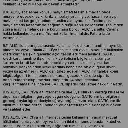
bulunabileceğini kabul ve beyan etmektedir.
9.10.ALICI, sözleşme konusu mal/hizmeti teslim almadan önce
muayene edecek; ezik, kırık, ambalajı yırtılmış vb. hasarlı ve ayıplı
mal/hizmeti kargo şirketinden teslim almayacaktır. Teslim alınan
mal/hizmetin hasarsız ve sağlam olduğu kabul edilecektir. Teslimden
sonra mal/hizmetin özenle korunması borcu, ALICI’ya aittir. Cayma
hakkı kullanılacaksa mal/hizmet kullanılmamalıdır. Fatura iade
edilmelidir.
9.11.ALICI ile sipariş esnasında kullanılan kredi kartı hamilinin aynı kişi
olmaması veya ürünün ALICI’ya tesliminden evvel, siparişte kullanılan
kredi kartına ilişkin güvenlik açığı tespit edilmesi halinde, SATICI,
kredi kartı hamiline ilişkin kimlik ve iletişim bilgilerini, siparişte
kullanılan kredi kartının bir önceki aya ait ekstresini yahut kart
hamilinin bankasından kredi kartının kendisine ait olduğuna ilişkin
yazıyı ibraz etmesini ALICI’dan talep edebilir. ALICI’nın talebe konu
bilgi/belgeleri temin etmesine kadar geçecek sürede sipariş
dondurulacak olup, mezkur taleplerin 24 saat içerisinde
karşılanmaması halinde ise SATICI, siparişi iptal etme hakkını haizdir.
9.12.ALICI, SATICI’ya ait internet sitesine üye olurken verdiği kişisel ve
diğer sair bilgilerin gerçeğe uygun olduğunu, SATICI’nın bu bilgilerin
gerçeğe aykırılığı nedeniyle uğrayacağı tüm zararları, SATICI’nın ilk
bildirimi üzerine derhal, nakden ve defaten tazmin edeceğini beyan
ve taahhüt eder.
9.13.ALICI, SATICI’ya ait internet sitesini kullanırken yasal mevzuat
hükümlerine riayet etmeyi ve bunları ihlal etmemeyi baştan kabul ve
taahhüt eder. Aksi takdirde, doğacak tüm hukuki ve cezai