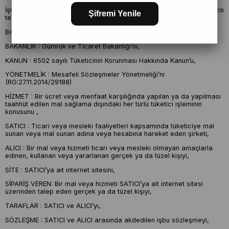
İşbu sözleşmenin uygulanmasında ve yorumlanmasında aşağıda yazılı
Şifremi Yenile
terimler karşılarındaki yazılı açıklamaları ifade edeceklerdir.
BAKAN : Gümrük ve Ticaret Bakanı’nı,
BAKANLIK : Gümrük ve Ticaret Bakanlığı’nı,
KANUN : 6502 sayılı Tüketicinin Korunması Hakkında Kanun’u,
YÖNETMELİK : Mesafeli Sözleşmeler Yönetmeliği’ni
(RG:27.11.2014/29188)
HİZMET : Bir ücret veya menfaat karşılığında yapılan ya da yapılması
taahhüt edilen mal sağlama dışındaki her türlü tüketici işleminin
konusunu ,
SATICI : Ticari veya mesleki faaliyetleri kapsamında tüketiciye mal
sunan veya mal sunan adına veya hesabına hareket eden şirketi,
ALICI : Bir mal veya hizmeti ticari veya mesleki olmayan amaçlarla
edinen, kullanan veya yararlanan gerçek ya da tüzel kişiyi,
SİTE : SATICI’ya ait internet sitesini,
SİPARİŞ VEREN: Bir mal veya hizmeti SATICI’ya ait internet sitesi
üzerinden talep eden gerçek ya da tüzel kişiyi,
TARAFLAR : SATICI ve ALICI’yı,
SÖZLEŞME : SATICI ve ALICI arasında akdedilen işbu sözleşmeyi,