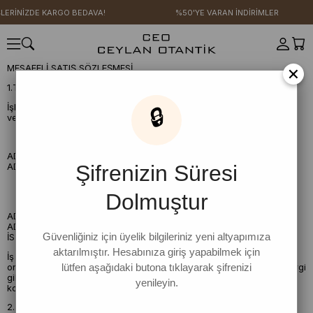
ERİNİZDE KARGO BEDAVA!
%50'YE VARAN İNDİRİMLER
×
MESAFELİ SATIŞ SÖZLEŞMESİ
1.TARAFLAR
İşbu Sözleşme aşağıdaki taraflar arasında aşağıda belirtilen hüküm
🔒
ve şartlar çerçevesinde imzalanmıştır.
‘ALICI’ ; (sözleşmede bundan sonra "ALICI" olarak anılacaktır)
AD- SOYAD:
Şifrenizin Süresi
ADRES:
‘SATICI’ ; (sözleşmede bundan sonra "SATICI" olarak
Dolmuştur
anılacaktır)
AD- SOYAD: RECEP CEYLAN CEYLAN OTANTİK
ADRES: MERKEZ MAH. MADALYON SOK. NO: 27 GAZİOSMANPAŞA/
Güvenliğiniz için üyelik bilgileriniz yeni altyapımıza
İSTANBUL
aktarılmıştır. Hesabınıza giriş yapabilmek için
İş bu sözleşmeyi kabul etmekle ALICI, sözleşme konusu siparişi
lütfen aşağıdaki butona tıklayarak şifrenizi
onayladığı takdirde sipariş konusu bedeli ve varsa kargo ücreti, vergi
gibi belirtilen ek ücretleri ödeme yükümlülüğü altına gireceğini ve bu
yenileyin.
konuda bilgilendirildiğini peşinen kabul eder.
2.TANIMLAR