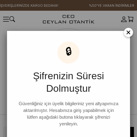
IŞVERİŞLERİNİZDE KARGO BEDAVA!
%50'YE VARAN İNDİRİMLER
×
🔒
Şifrenizin Süresi
Dolmuştur
Güvenliğiniz için üyelik bilgileriniz yeni altyapımıza
aktarılmıştır. Hesabınıza giriş yapabilmek için
lütfen aşağıdaki butona tıklayarak şifrenizi
yenileyin.
Bültene kaydolun, kampanya ve yenilikleri kaçırmayın!
KAYDOL