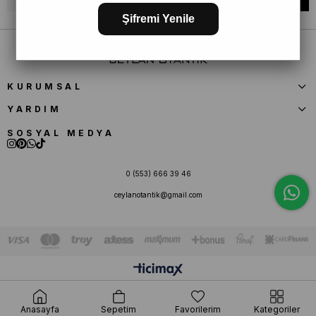
Şifremi Yenile
KURUMSAL
YARDIM
SOSYAL MEDYA
0 (553) 666 39 46
ceylanotantik@gmail.com
Anasayfa
Sepetim
Favorilerim
Kategoriler