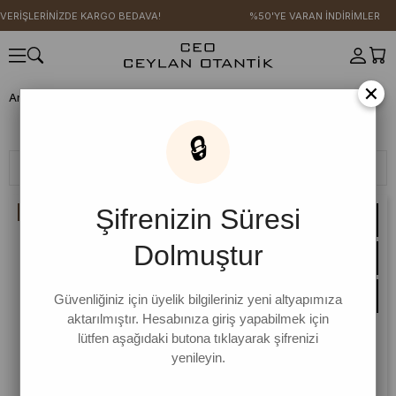
İŞLERİNİZDE KARGO BEDAVA!
%50'YE VARAN İNDİRİMLER
×
Anasayfa
RAHAT GÜNLER KOLEKSİYONU
Etek
Etek
🔒
Filtreleme
Sıralama
Şifrenizin Süresi
İNDIRIM
Dolmuştur
Güvenliğiniz için üyelik bilgileriniz yeni altyapımıza
aktarılmıştır. Hesabınıza giriş yapabilmek için
lütfen aşağıdaki butona tıklayarak şifrenizi
yenileyin.