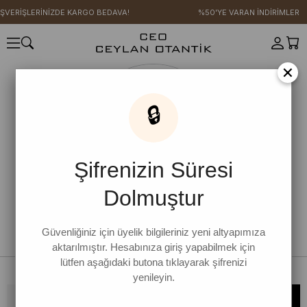
IŞVERİŞLERİNİZDE KARGO BEDAVA!
%50'YE VARAN İNDİRİMLER
×
🔒
Şifrenizin Süresi
Dolmuştur
Güvenliğiniz için üyelik bilgileriniz yeni altyapımıza
aktarılmıştır. Hesabınıza giriş yapabilmek için
lütfen aşağıdaki butona tıklayarak şifrenizi
yenileyin.
Bültene kaydolun, kampanya ve yenilikleri kaçırmayın!
KAYDOL