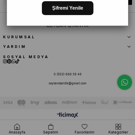
Şifremi Yenile
KURUMSAL
YARDIM
SOSYAL MEDYA
0 (553) 666 39 46
ceylanotantik@gmail.com
Anasayfa
Sepetim
Favorilerim
Kategoriler