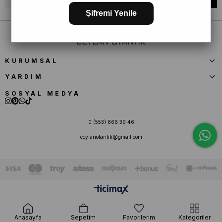
Şifremi Yenile
KURUMSAL
YARDIM
SOSYAL MEDYA
0 (553) 666 39 46
ceylanotantik@gmail.com
Anasayfa
Sepetim
Favorilerim
Kategoriler