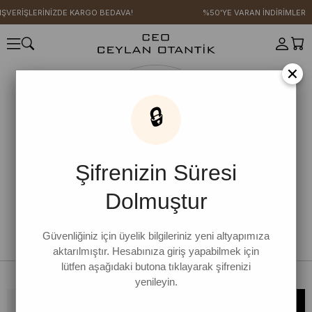
IŞVERİŞLERİNİZDE KARGO BEDAVA!
%50'YE VARAN İNDİRİMLER
×
🔒
Şifrenizin Süresi
Dolmuştur
Güvenliğiniz için üyelik bilgileriniz yeni altyapımıza
aktarılmıştır. Hesabınıza giriş yapabilmek için
lütfen aşağıdaki butona tıklayarak şifrenizi
yenileyin.
Bültene kaydolun, kampanya ve yenilikleri kaçırmayın!
KAYDOL