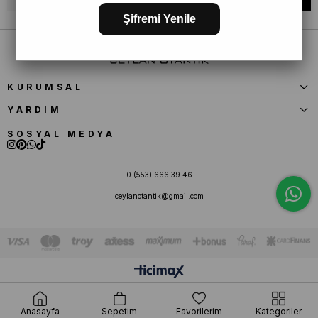
Şifremi Yenile
KURUMSAL
YARDIM
SOSYAL MEDYA
0 (553) 666 39 46
ceylanotantik@gmail.com
Anasayfa
Sepetim
Favorilerim
Kategoriler