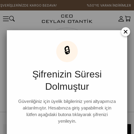
IŞVERİŞLERİNİZDE KARGO BEDAVA!
%50'YE VARAN İNDİRİMLER
×
🔒
Şifrenizin Süresi
Dolmuştur
Güvenliğiniz için üyelik bilgileriniz yeni altyapımıza
aktarılmıştır. Hesabınıza giriş yapabilmek için
lütfen aşağıdaki butona tıklayarak şifrenizi
yenileyin.
Bültene kaydolun, kampanya ve yenilikleri kaçırmayın!
KAYDOL