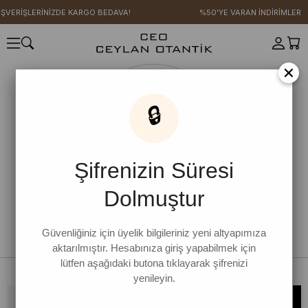
IŞVERİŞLERİNİZDE KARGO BEDAVA!
%50'YE VARAN İNDİRİMLER
×
🔒
Şifrenizin Süresi
Dolmuştur
Güvenliğiniz için üyelik bilgileriniz yeni altyapımıza
aktarılmıştır. Hesabınıza giriş yapabilmek için
lütfen aşağıdaki butona tıklayarak şifrenizi
yenileyin.
Bültene kaydolun, kampanya ve yenilikleri kaçırmayın!
KAYDOL