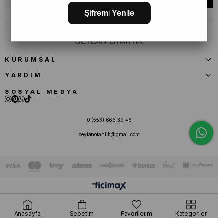
Şifremi Yenile
KURUMSAL
YARDIM
SOSYAL MEDYA
0 (553) 666 39 46
ceylanotantik@gmail.com
Anasayfa
Sepetim
Favorilerim
Kategoriler