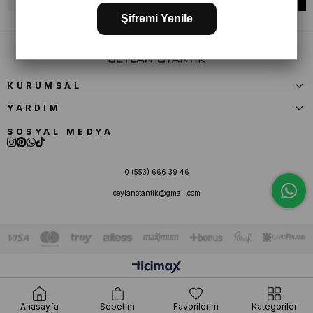
Şifremi Yenile
KURUMSAL
YARDIM
SOSYAL MEDYA
0 (553) 666 39 46
ceylanotantik@gmail.com
Anasayfa
Sepetim
Favorilerim
Kategoriler