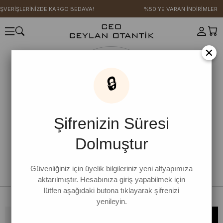
IŞVERİŞLERİNİZDE KARGO BEDAVA!
%50'YE VARAN İNDİRİMLER
×
🔒
Şifrenizin Süresi
Dolmuştur
Güvenliğiniz için üyelik bilgileriniz yeni altyapımıza
aktarılmıştır. Hesabınıza giriş yapabilmek için
lütfen aşağıdaki butona tıklayarak şifrenizi
yenileyin.
Bültene kaydolun, kampanya ve yenilikleri kaçırmayın!
KAYDOL