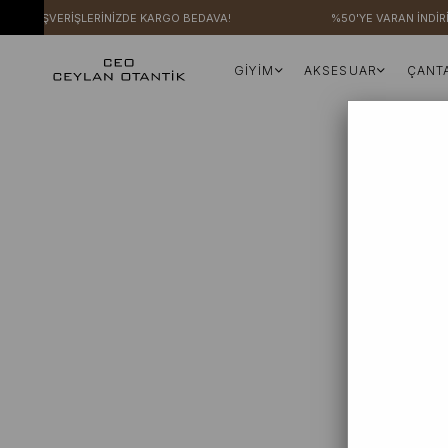
ERİ ALIŞVERİŞLERİNİZDE KARGO BEDAVA!
%50'YE VARAN İNDİRİ
GİYİM
AKSESUAR
ÇANT