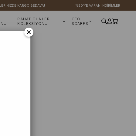
LERİNİZDE KARGO BEDAVA!
%50'YE VARAN İNDİRİMLER
RAHAT GÜNLER
CEO
ONU
KOLEKSİYONU
SCARFS
×