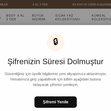
MLER
4 AL 3 ÖDE
₺3.000 VE ÜZERİ ALIŞVERİŞ
BODY 4 AL
BÜYÜK
SICAK YAZ
KUMSAL
A
3 ÖDE
İNDİRİM
KOLEKSİYONU
KOLEKSİY
🔒
Şifrenizin Süresi Dolmuştur
Güvenliğiniz için üyelik bilgileriniz yeni altyapımıza aktarılmıştır.
Hesabınıza giriş yapabilmek için lütfen aşağıdaki butona
tıklayarak şifrenizi yenileyin.
Şifremi Yenile