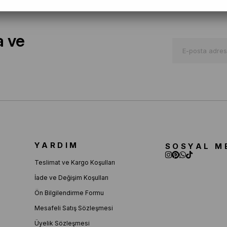
a ve
YARDIM
SOSYAL M
Teslimat ve Kargo Koşulları
İade ve Değişim Koşulları
Ön Bilgilendirme Formu
Mesafeli Satış Sözleşmesi
Üyelik Sözleşmesi