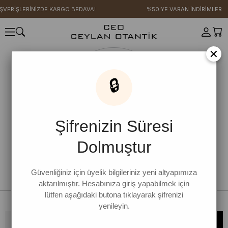
IŞVERİŞLERİNİZDE KARGO BEDAVA!
%50'YE VARAN İNDİRİMLER
×
🔒
Şifrenizin Süresi
Dolmuştur
Güvenliğiniz için üyelik bilgileriniz yeni altyapımıza
aktarılmıştır. Hesabınıza giriş yapabilmek için
lütfen aşağıdaki butona tıklayarak şifrenizi
yenileyin.
Bültene kaydolun, kampanya ve yenilikleri kaçırmayın!
KAYDOL