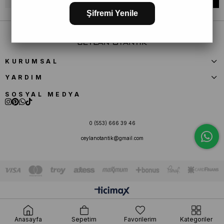
Şifremi Yenile
KURUMSAL
YARDIM
SOSYAL MEDYA
0 (553) 666 39 46
ceylanotantik@gmail.com
Anasayfa
Sepetim
Favorilerim
Kategoriler