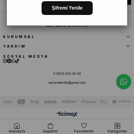
Şifremi Yenile
KURUMSAL
YARDIM
SOSYAL MEDYA
0 (553) 666 39 46
ceylanotantik@gmail.com
Anasayfa
Sepetim
Favorilerim
Kategoriler