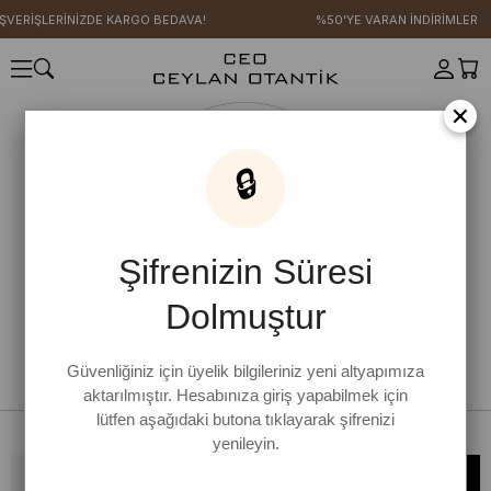
IŞVERİŞLERİNİZDE KARGO BEDAVA!
%50'YE VARAN İNDİRİMLER
×
🔒
Şifrenizin Süresi
Dolmuştur
Güvenliğiniz için üyelik bilgileriniz yeni altyapımıza
aktarılmıştır. Hesabınıza giriş yapabilmek için
lütfen aşağıdaki butona tıklayarak şifrenizi
yenileyin.
Bültene kaydolun, kampanya ve yenilikleri kaçırmayın!
KAYDOL