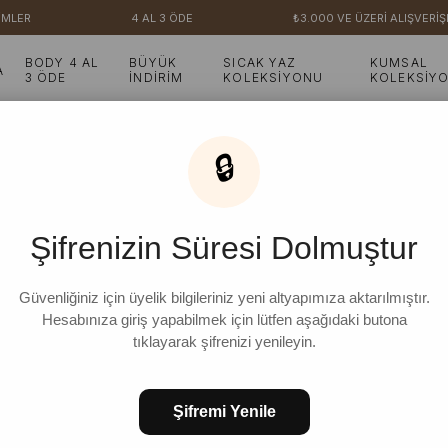
MLER
4 AL 3 ÖDE
₺3.000 VE ÜZERİ ALIŞVERİŞ
BODY 4 AL
BÜYÜK
SICAK YAZ
KUMSAL
A
3 ÖDE
İNDİRİM
KOLEKSİYONU
KOLEKSİY
🔒
Şifrenizin Süresi Dolmuştur
Güvenliğiniz için üyelik bilgileriniz yeni altyapımıza aktarılmıştır.
Hesabınıza giriş yapabilmek için lütfen aşağıdaki butona
tıklayarak şifrenizi yenileyin.
Şifremi Yenile