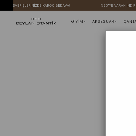
ERİ ALIŞVERİŞLERİNİZDE KARGO BEDAVA!
%50'YE VARAN İNDİRİ
GİYİM
AKSESUAR
ÇANT