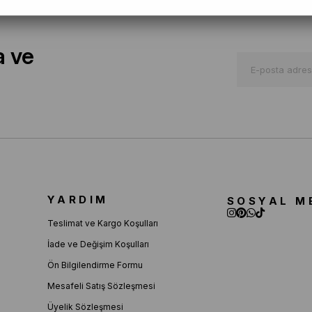
a ve
YARDIM
SOSYAL M
Teslimat ve Kargo Koşulları
İade ve Değişim Koşulları
Ön Bilgilendirme Formu
Mesafeli Satış Sözleşmesi
Üyelik Sözleşmesi