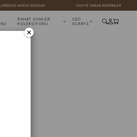
LERİNİZDE KARGO BEDAVA!
%50'YE VARAN İNDİRİMLER
RAHAT GÜNLER
CEO
ONU
KOLEKSİYONU
SCARFS
×