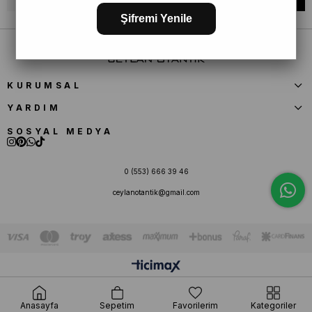
Şifremi Yenile
KURUMSAL
YARDIM
SOSYAL MEDYA
0 (553) 666 39 46
ceylanotantik@gmail.com
Anasayfa
Sepetim
Favorilerim
Kategoriler