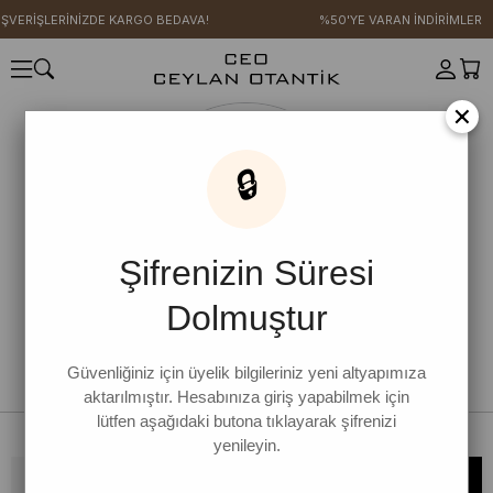
IŞVERİŞLERİNİZDE KARGO BEDAVA!
%50'YE VARAN İNDİRİMLER
×
🔒
Şifrenizin Süresi
Dolmuştur
Güvenliğiniz için üyelik bilgileriniz yeni altyapımıza
aktarılmıştır. Hesabınıza giriş yapabilmek için
lütfen aşağıdaki butona tıklayarak şifrenizi
yenileyin.
Bültene kaydolun, kampanya ve yenilikleri kaçırmayın!
KAYDOL