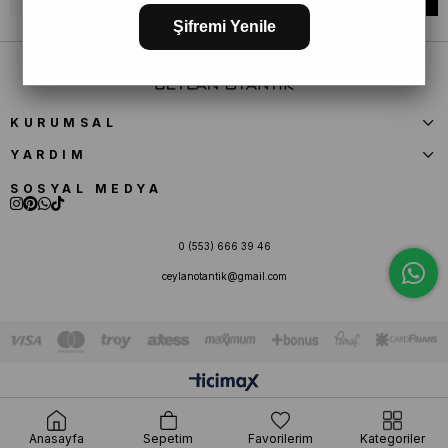
Şifremi Yenile
KURUMSAL
YARDIM
SOSYAL MEDYA
0 (553) 666 39 46
ceylanotantik@gmail.com
Anasayfa
Sepetim
Favorilerim
Kategoriler