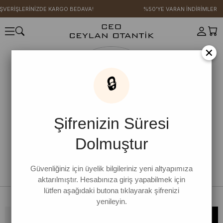
IŞVERİŞLERİNİZDE KARGO BEDAVA!
%50'YE VARAN İNDİRİMLER
×
🔒
Şifrenizin Süresi
Dolmuştur
Güvenliğiniz için üyelik bilgileriniz yeni altyapımıza
aktarılmıştır. Hesabınıza giriş yapabilmek için
lütfen aşağıdaki butona tıklayarak şifrenizi
yenileyin.
Bültene kaydolun, kampanya ve yenilikleri kaçırmayın!
KAYDOL