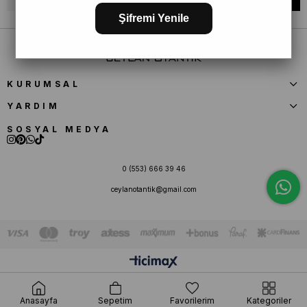
Şifremi Yenile
KURUMSAL
YARDIM
SOSYAL MEDYA
0 (553) 666 39 46
ceylanotantik@gmail.com
Anasayfa
Sepetim
Favorilerim
Kategoriler