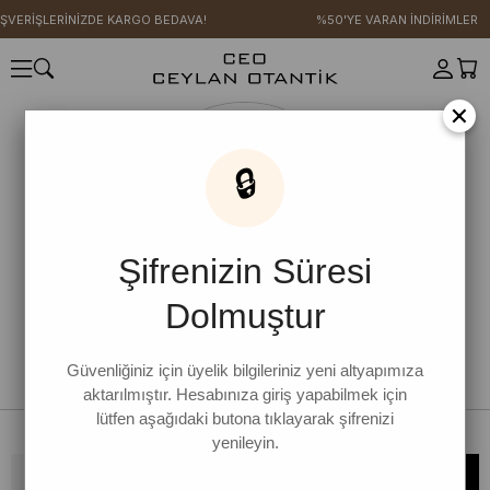
IŞVERİŞLERİNİZDE KARGO BEDAVA!
%50'YE VARAN İNDİRİMLER
×
🔒
Şifrenizin Süresi
Dolmuştur
Güvenliğiniz için üyelik bilgileriniz yeni altyapımıza
aktarılmıştır. Hesabınıza giriş yapabilmek için
lütfen aşağıdaki butona tıklayarak şifrenizi
yenileyin.
Bültene kaydolun, kampanya ve yenilikleri kaçırmayın!
KAYDOL