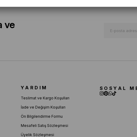
a ve
YARDIM
SOSYAL M
Teslimat ve Kargo Koşulları
İade ve Değişim Koşulları
Ön Bilgilendirme Formu
Mesafeli Satış Sözleşmesi
Üyelik Sözleşmesi