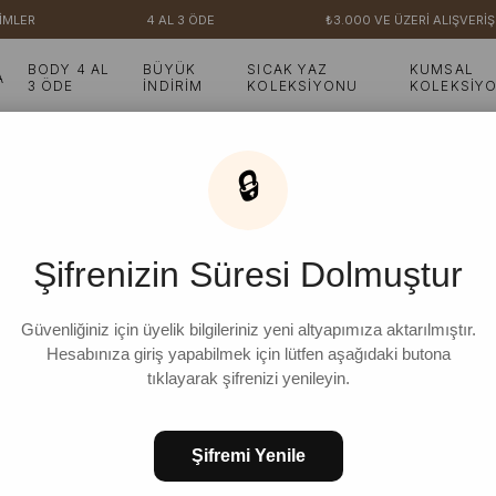
MLER
4 AL 3 ÖDE
₺3.000 VE ÜZERİ ALIŞVERİŞ
BODY 4 AL
BÜYÜK
SICAK YAZ
KUMSAL
A
3 ÖDE
İNDİRİM
KOLEKSİYONU
KOLEKSİY
🔒
Şifrenizin Süresi Dolmuştur
Güvenliğiniz için üyelik bilgileriniz yeni altyapımıza aktarılmıştır.
Hesabınıza giriş yapabilmek için lütfen aşağıdaki butona
tıklayarak şifrenizi yenileyin.
Şifremi Yenile