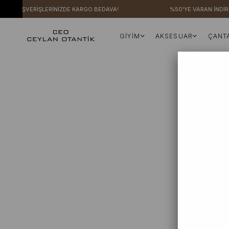
ERİ ALIŞVERİŞLERİNİZDE KARGO BEDAVA!
%50'YE VARAN İNDİRİ
GİYİM
AKSESUAR
ÇANT