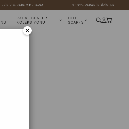
LERİNİZDE KARGO BEDAVA!
%50'YE VARAN İNDİRİMLER
RAHAT GÜNLER
CEO
ONU
KOLEKSİYONU
SCARFS
×