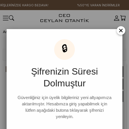
ERİNİZDE KARGO BEDAVA!
%50'YE VARAN İNDİRİMLER
×
Anasayfa
YENİ SEZON
Keten Koleksiyonu
Etek
Etek
🔒
Filtreleme
Sıralama
Şifrenizin Süresi
İNDIRIM
Dolmuştur
Güvenliğiniz için üyelik bilgileriniz yeni altyapımıza
aktarılmıştır. Hesabınıza giriş yapabilmek için
lütfen aşağıdaki butona tıklayarak şifrenizi
yenileyin.