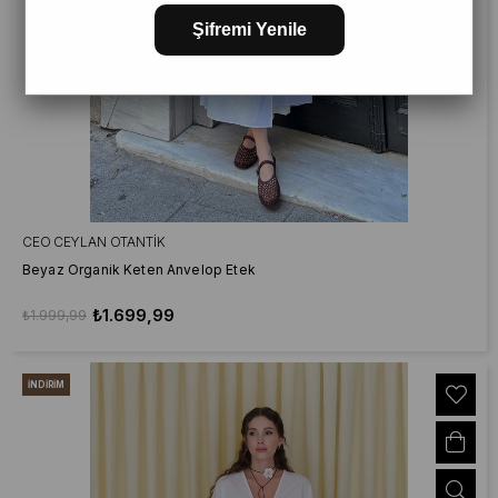
Şifremi Yenile
CEO CEYLAN OTANTIK
Beyaz Organik Keten Anvelop Etek
₺1.699,99
₺1.999,99
İNDIRIM