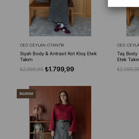
CEO CEYLAN OTANTIK
CEO CEYL
Siyah Body & Antrasit Kot Kloş Etek
Taş Body 
Takım
Etek Takı
₺1.799,99
₺2.099,99
₺2.099,9
İNDIRIM