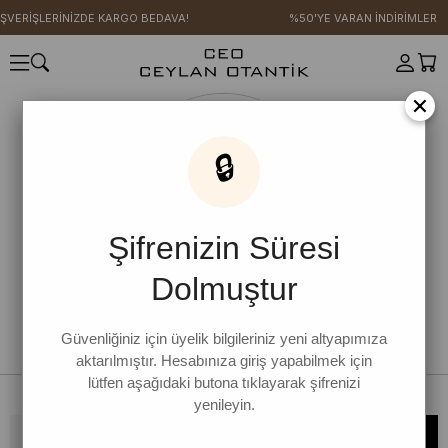
IŞVERİŞLERİNİZDE KARGO BEDAVA!
%50'YE VARAN İNDİRİMLER
×
🔒
Şifrenizin Süresi
Dolmuştur
Güvenliğiniz için üyelik bilgileriniz yeni altyapımıza
aktarılmıştır. Hesabınıza giriş yapabilmek için
lütfen aşağıdaki butona tıklayarak şifrenizi
yenileyin.
Bültene kaydolun, kampanya ve yenilikleri kaçırmayın!
KAYDOL