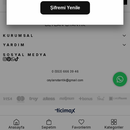
Şifremi Yenile
KURUMSAL
YARDIM
SOSYAL MEDYA
0 (553) 666 39 46
ceylanotantik@gmail.com
Anasayfa
Sepetim
Favorilerim
Kategoriler