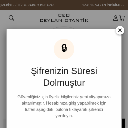
IŞVERİŞLERİNİZDE KARGO BEDAVA!
%50'YE VARAN İNDİRİMLER
×
🔒
Şifrenizin Süresi
Dolmuştur
Güvenliğiniz için üyelik bilgileriniz yeni altyapımıza
aktarılmıştır. Hesabınıza giriş yapabilmek için
lütfen aşağıdaki butona tıklayarak şifrenizi
yenileyin.
Bültene kaydolun, kampanya ve yenilikleri kaçırmayın!
KAYDOL