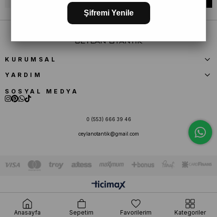
Şifremi Yenile
KURUMSAL
YARDIM
SOSYAL MEDYA
0 (553) 666 39 46
ceylanotantik@gmail.com
Anasayfa
Sepetim
Favorilerim
Kategoriler