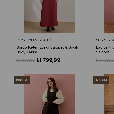
CEO CEYLAN OTANTIK
CEO CEYL
Bordo Keten Etekli Salopet & Siyah
Lacivert K
Body Takım
Salopet
₺1.799,99
₺1.999,99
₺1.499,9
İNDIRIM
İNDIRIM