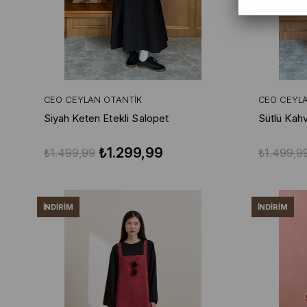
CEO CEYLAN OTANTIK
CEO CEYL
Siyah Keten Etekli Salopet
Sütlü Kahv
₺1.299,99
₺1.499,99
₺1.499,9
İNDIRIM
İNDIRIM