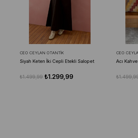
CEO CEYLAN OTANTIK
CEO CEYL
Siyah Keten İki Cepli Etekli Salopet
Acı Kahve
₺1.299,99
₺1.499,99
₺1.499,9