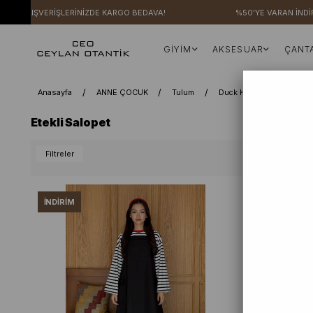
İ ALIŞVERİŞLERİNİZDE KARGO BEDAVA!
%50'YE VARAN İNDİRİM
GİYİM
AKSESUAR
ÇANT
Anasayfa
ANNE ÇOCUK
Tulum
Duck Keten Serisi
Etekli Salopet
Filtreler
İNDIRIM
İNDIRIM