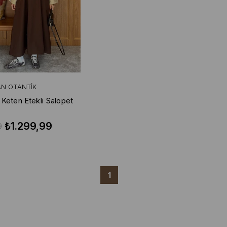
AN OTANTIK
 Keten Etekli Salopet
₺1.299,99
9
1