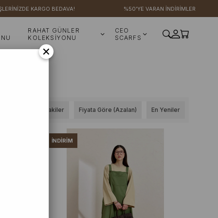
RİNİZDE KARGO BEDAVA!
%50'YE VARAN İNDİRİMLER
RAHAT GÜNLER
CEO
ONU
KOLEKSİYONU
SCARFS
×
Stoktakiler
Fiyata Göre (Azalan)
En Yeniler
İNDIRIM