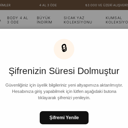
LER
4 AL 3 ÖDE
₺3.000 VE ÜZERİ ALIŞVERİŞLE
BODY 4 AL
BÜYÜK
SICAK YAZ
KUMSAL
A
3 ÖDE
İNDİRİM
KOLEKSİYONU
KOLEKSİY
Etekli Salopet
🔒
10 Ürün
Şifrenizin Süresi Dolmuştur
İNDIRIM
Güvenliğiniz için üyelik bilgileriniz yeni altyapımıza aktarılmıştır.
Hesabınıza giriş yapabilmek için lütfen aşağıdaki butona
tıklayarak şifrenizi yenileyin.
Şifremi Yenile