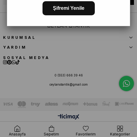
Şifremi Yenile
KURUMSAL
YARDIM
SOSYAL MEDYA
0 (553) 666 39 46
ceylanotantik@gmail.com
Anasayfa
Sepetim
Favorilerim
Kategoriler