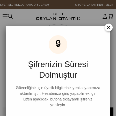
IŞVERİŞLERİNİZDE KARGO BEDAVA!
%50'YE VARAN İNDİRİMLER
×
🔒
Şifrenizin Süresi
Dolmuştur
Güvenliğiniz için üyelik bilgileriniz yeni altyapımıza
aktarılmıştır. Hesabınıza giriş yapabilmek için
lütfen aşağıdaki butona tıklayarak şifrenizi
yenileyin.
Bültene kaydolun, kampanya ve yenilikleri kaçırmayın!
KAYDOL