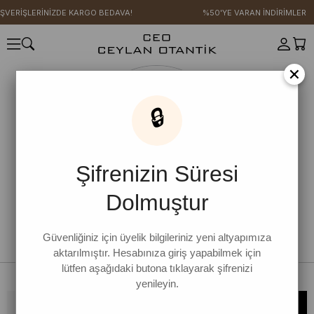
IŞVERİŞLERİNİZDE KARGO BEDAVA!
%50'YE VARAN İNDİRİMLER
×
🔒
Şifrenizin Süresi
Dolmuştur
Güvenliğiniz için üyelik bilgileriniz yeni altyapımıza
aktarılmıştır. Hesabınıza giriş yapabilmek için
lütfen aşağıdaki butona tıklayarak şifrenizi
yenileyin.
Bültene kaydolun, kampanya ve yenilikleri kaçırmayın!
KAYDOL