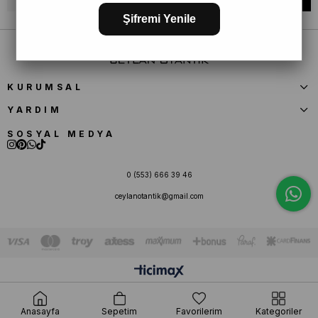
Şifremi Yenile
KURUMSAL
YARDIM
SOSYAL MEDYA
0 (553) 666 39 46
ceylanotantik@gmail.com
Anasayfa
Sepetim
Favorilerim
Kategoriler