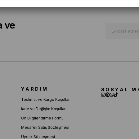
a ve
YARDIM
SOSYAL M
Teslimat ve Kargo Koşulları
İade ve Değişim Koşulları
Ön Bilgilendirme Formu
Mesafeli Satış Sözleşmesi
Üyelik Sözleşmesi