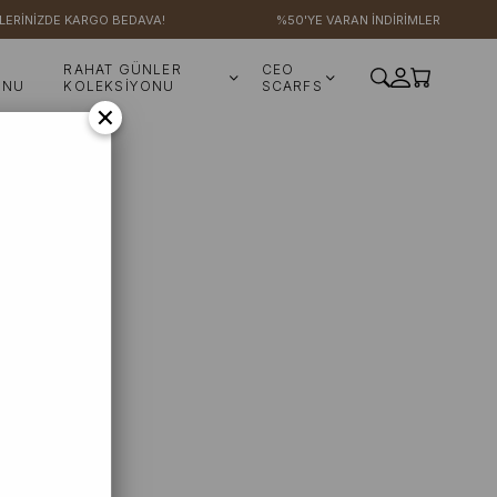
LERİNİZDE KARGO BEDAVA!
%50'YE VARAN İNDİRİMLER
RAHAT GÜNLER
CEO
ONU
KOLEKSİYONU
SCARFS
×