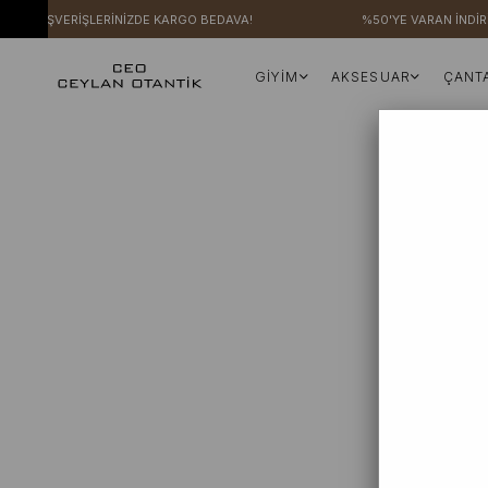
ERİ ALIŞVERİŞLERİNİZDE KARGO BEDAVA!
%50'YE VARAN İNDİRİ
GİYİM
AKSESUAR
ÇANT