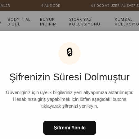
MLER
4 AL 3 ÖDE
₺3.000 VE ÜZERİ ALIŞVERİŞ
BODY 4 AL
BÜYÜK
SICAK YAZ
KUMSAL
A
3 ÖDE
İNDİRİM
KOLEKSİYONU
KOLEKSİY
🔒
Şifrenizin Süresi Dolmuştur
Güvenliğiniz için üyelik bilgileriniz yeni altyapımıza aktarılmıştır.
Hesabınıza giriş yapabilmek için lütfen aşağıdaki butona
tıklayarak şifrenizi yenileyin.
Şifremi Yenile