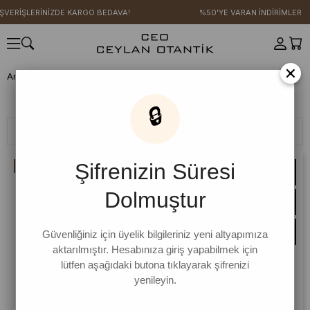
ŞVERİŞLERİNİZDE KARGO BEDAVA!
%50'YE VARAN İNDİRİMLER
×
Anasayfa
YENİ SEZON
Kot Koleksiyonu
Salopet & Tulum
Salopet & Tulum
🔒
Filtreleme
Sıralama
Şifrenizin Süresi
İNDIRIM
Dolmuştur
Güvenliğiniz için üyelik bilgileriniz yeni altyapımıza
aktarılmıştır. Hesabınıza giriş yapabilmek için
lütfen aşağıdaki butona tıklayarak şifrenizi
yenileyin.