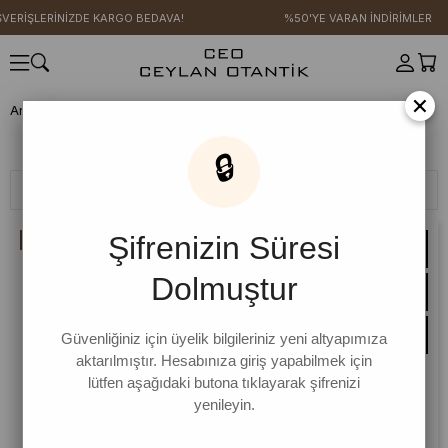
ERİŞLERİNİZDE KARGO BEDAVA!
%50'YE VARAN İNDİRİMLER
×
Anasayfa
AKSESUAR
Yaka
Yaka
Yaka
🔒
Filtreleme
Sıralama
Şifrenizin Süresi
İNDIRIM
Dolmuştur
Güvenliğiniz için üyelik bilgileriniz yeni altyapımıza
aktarılmıştır. Hesabınıza giriş yapabilmek için
lütfen aşağıdaki butona tıklayarak şifrenizi
yenileyin.