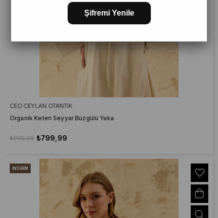
Şifremi Yenile
CEO CEYLAN OTANTIK
Organik Keten Seyyar Büzgülü Yaka
₺799,99
₺999,99
İNDIRIM