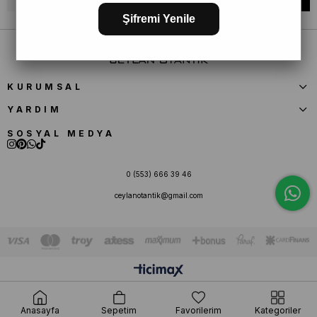
Şifremi Yenile
KURUMSAL
YARDIM
SOSYAL MEDYA
0 (553) 666 39 46
ceylanotantik@gmail.com
Anasayfa
Sepetim
Favorilerim
Kategoriler