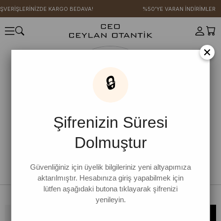
IŞVERİŞLERİNİZDE KARGO BEDAVA!
%50'YE VARAN İNDİRİMLER
×
🔒
Şifrenizin Süresi
Dolmuştur
Güvenliğiniz için üyelik bilgileriniz yeni altyapımıza
aktarılmıştır. Hesabınıza giriş yapabilmek için
lütfen aşağıdaki butona tıklayarak şifrenizi
yenileyin.
Bültene kaydolun, kampanya ve yenilikleri kaçırmayın!
KAYDOL