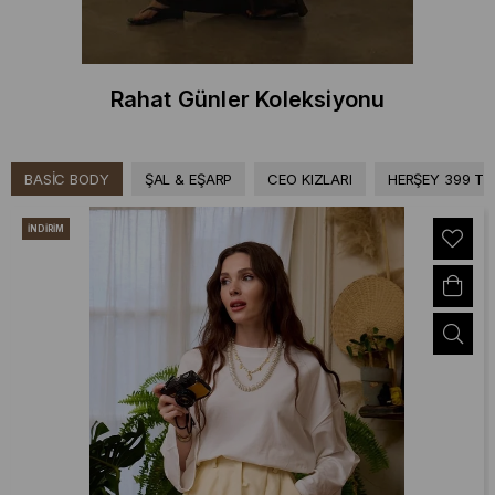
Rahat Günler Koleksiyonu
BASİC BODY
ŞAL & EŞARP
CEO KIZLARI
HERŞEY 399 TL
İNDIRIM