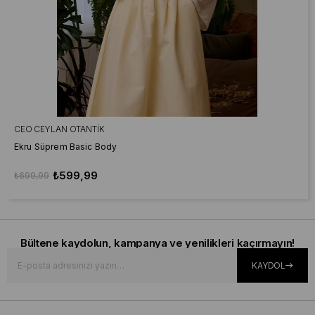
CEO CEYLAN OTANTIK
Ekru Süprem Basic Body
₺599,99
₺699,99
İNDIRIM
İNDIRIM
İNDIRIM
Bültene kaydolun, kampanya ve yenilikleri kaçırmayın!
KAYDOL