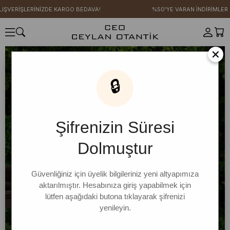
ŞLERİNİZDE KARGO BEDAVA!
%50'YE VARAN İNDİRİMLER
×
🔒
Şifrenizin Süresi
Dolmuştur
Güvenliğiniz için üyelik bilgileriniz yeni altyapımıza
aktarılmıştır. Hesabınıza giriş yapabilmek için
lütfen aşağıdaki butona tıklayarak şifrenizi
yenileyin.