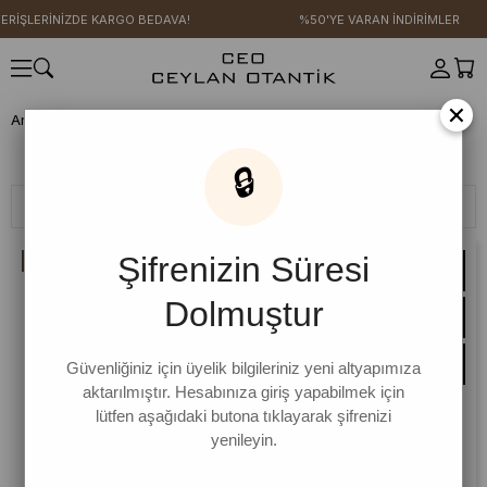
LERİNİZDE KARGO BEDAVA!
%50'YE VARAN İNDİRİMLER
×
Anasayfa
GİYİM
KOLEKSİYONLAR
Kot Serisi
Kot Serisi
🔒
Filtreleme
Sıralama
Şifrenizin Süresi
İNDIRIM
Dolmuştur
Güvenliğiniz için üyelik bilgileriniz yeni altyapımıza
aktarılmıştır. Hesabınıza giriş yapabilmek için
lütfen aşağıdaki butona tıklayarak şifrenizi
yenileyin.