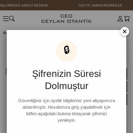
DE KARGO BEDAVA!
%50'YE VARAN İNDİRİMLER
×
Anasayfa
YENİ SEZON
Kot Koleksiyonu
Kot Koleksiyonu
🔒
Filtreleme
Sıralama
Şifrenizin Süresi
İNDIRIM
Dolmuştur
Güvenliğiniz için üyelik bilgileriniz yeni altyapımıza
aktarılmıştır. Hesabınıza giriş yapabilmek için
lütfen aşağıdaki butona tıklayarak şifrenizi
yenileyin.