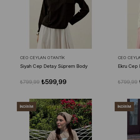
CEO CEYLAN OTANTIK
CEO CEYL
Siyah Cep Detay Süprem Body
Ekru Cep
₺599,99
₺799,99
₺799,99
İNDIRIM
İNDIRIM