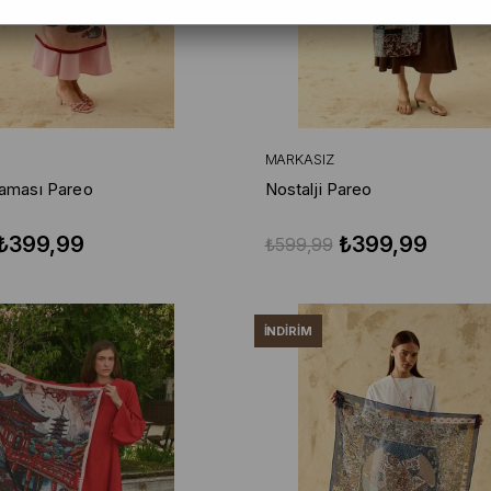
MARKASIZ
laması Pareo
Nostalji Pareo
₺399,99
₺399,99
₺599,99
İNDIRIM