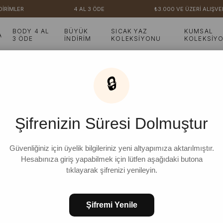
R
4 AL 3 ÖDE
₺3.000 VE ÜZERİ ALIŞVERİŞLER
BODY 4 AL
BÜYÜK
SICAK YAZ
KUMSAL
A
3 ÖDE
İNDİRİM
KOLEKSİYONU
KOLEKSİY
🔒
215 Ürün
Şifrenizin Süresi Dolmuştur
İNDIRIM
Güvenliğiniz için üyelik bilgileriniz yeni altyapımıza aktarılmıştır.
Hesabınıza giriş yapabilmek için lütfen aşağıdaki butona
tıklayarak şifrenizi yenileyin.
Şifremi Yenile