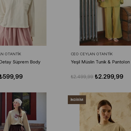
AN OTANTIK
CEO CEYLAN OTANTIK
 Detay Süprem Body
Yeşil Müslin Tunik & Pantolon
₺599,99
₺2.299,99
₺2.499,99
İNDIRIM