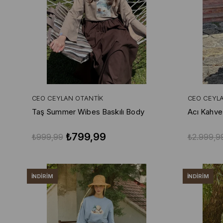
CEO CEYLAN OTANTIK
CEO CEYL
Taş Summer Wibes Baskılı Body
Acı Kahve
₺799,99
₺999,99
₺2.999,9
İNDIRIM
İNDIRIM