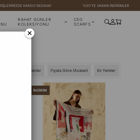
İNİZDE KARGO BEDAVA!
%50'YE VARAN İNDİRİMLER
RAHAT GÜNLER
CEO
ONU
KOLEKSİYONU
SCARFS
×
Stoktakiler
Fiyata Göre (Azalan)
En Yeniler
İNDIRIM