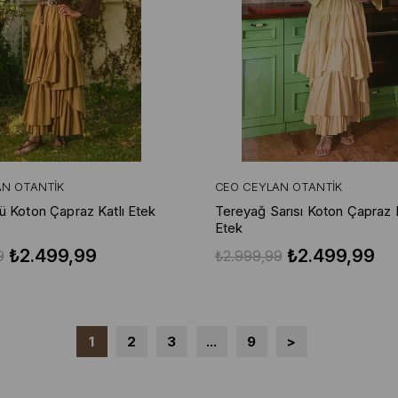
AN OTANTIK
CEO CEYLAN OTANTIK
ü Koton Çapraz Katlı Etek
Tereyağ Sarısı Koton Çapraz K
Etek
₺2.499,99
₺2.499,99
9
₺2.999,99
1
2
3
...
9
>