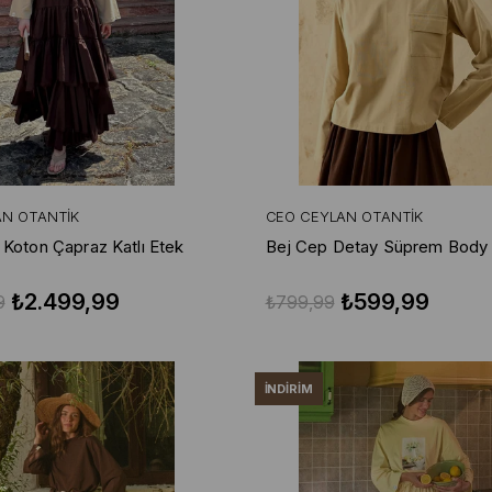
AN OTANTIK
CEO CEYLAN OTANTIK
 Koton Çapraz Katlı Etek
Bej Cep Detay Süprem Body
₺2.499,99
₺599,99
9
₺799,99
İNDIRIM