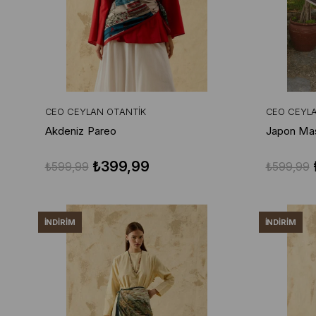
CEO CEYLAN OTANTIK
CEO CEYL
Akdeniz Pareo
Japon Mas
₺399,99
₺599,99
₺599,99
İNDIRIM
İNDIRIM