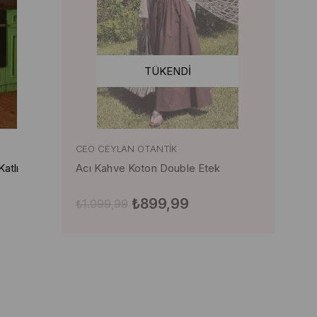
TÜKENDI
CEO CEYLAN OTANTIK
atlı
Acı Kahve Koton Double Etek
₺899,99
₺1.099,99