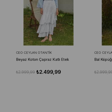
CEO CEYLAN OTANTIK
CEO CEYL
Beyaz Koton Çapraz Katlı Etek
Bal Köpüğ
₺2.499,99
₺2.999,99
₺2.999,9