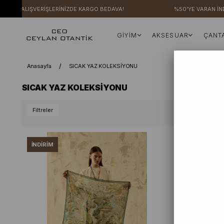
 ALIŞVERİŞLERİNİZDE KARGO BEDAVA!
%50'YE VARAN İNDİRİMLE
GİYİM
AKSESUAR
ÇANT
Anasayfa
SICAK YAZ KOLEKSİYONU
SICAK YAZ KOLEKSİYONU
Filtreler
İNDIRIM
İNDIRIM