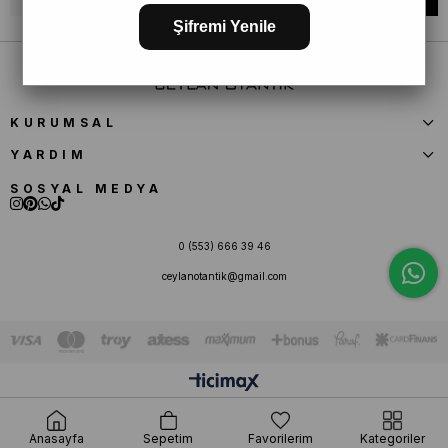
Şifremi Yenile
KURUMSAL
YARDIM
SOSYAL MEDYA
0 (553) 666 39 46
ceylanotantik@gmail.com
Anasayfa
Sepetim
Favorilerim
Kategoriler