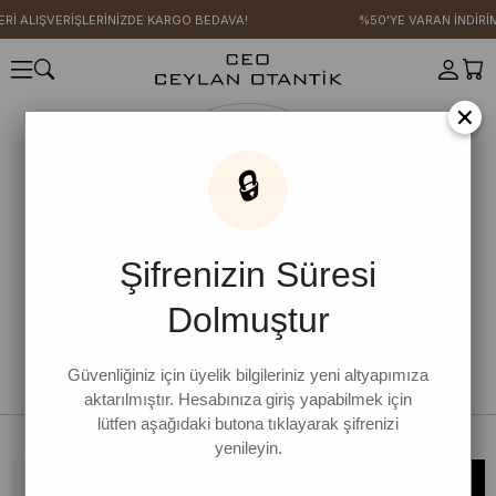
Rİ ALIŞVERİŞLERİNİZDE KARGO BEDAVA!
%50'YE VARAN İNDİRİ
×
🔒
Şifrenizin Süresi
Dolmuştur
Güvenliğiniz için üyelik bilgileriniz yeni altyapımıza
aktarılmıştır. Hesabınıza giriş yapabilmek için
lütfen aşağıdaki butona tıklayarak şifrenizi
yenileyin.
Bültene kaydolun, kampanya ve yenilikleri kaçırmayın!
KAYDOL