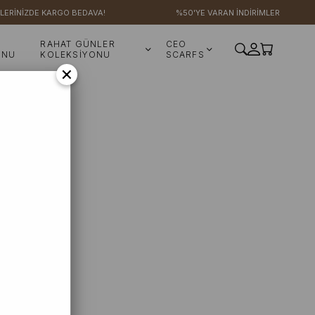
LERİNİZDE KARGO BEDAVA!
%50'YE VARAN İNDİRİMLER
RAHAT GÜNLER
CEO
ONU
KOLEKSİYONU
SCARFS
×