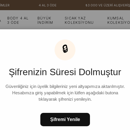
MLER
4 AL 3 ÖDE
₺3.000 VE ÜZERİ ALIŞVERİŞ
BODY 4 AL
BÜYÜK
SICAK YAZ
KUMSAL
A
3 ÖDE
İNDİRİM
KOLEKSİYONU
KOLEKSİY
🔒
Şifrenizin Süresi Dolmuştur
Güvenliğiniz için üyelik bilgileriniz yeni altyapımıza aktarılmıştır.
Hesabınıza giriş yapabilmek için lütfen aşağıdaki butona
tıklayarak şifrenizi yenileyin.
Şifremi Yenile