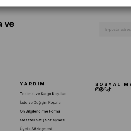
a ve
YARDIM
SOSYAL M
Teslimat ve Kargo Koşulları
İade ve Değişim Koşulları
Ön Bilgilendirme Formu
Mesafeli Satış Sözleşmesi
Üyelik Sözleşmesi