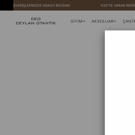
ERİ ALIŞVERİŞLERİNİZDE KARGO BEDAVA!
%50'YE VARAN İNDİRİ
GİYİM
AKSESUAR
ÇANT