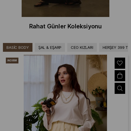
Rahat Günler Koleksiyonu
BASİC BODY
ŞAL & EŞARP
CEO KIZLARI
HERŞEY 399 TL
İNDIRIM