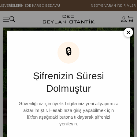
ŞLERİNİZDE KARGO BEDAVA!
%50'YE VARAN İNDİRİMLER
×
🔒
Şifrenizin Süresi
Dolmuştur
Güvenliğiniz için üyelik bilgileriniz yeni altyapımıza
aktarılmıştır. Hesabınıza giriş yapabilmek için
lütfen aşağıdaki butona tıklayarak şifrenizi
yenileyin.