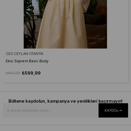
CEO CEYLAN OTANTIK
Ekru Süprem Basic Body
₺599,99
₺699,99
İNDIRIM
İNDIRIM
İNDIRIM
Bültene kaydolun, kampanya ve yenilikleri kaçırmayın!
KAYDOL