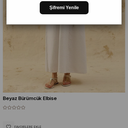
Şifremi Yenile
Beyaz Bürümcük Elbise
FAVORILERE EKLE