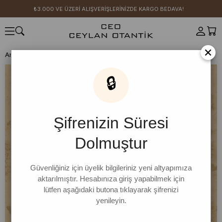
₺3.000 VE ÜZERİ ALIŞVERİŞLERİNİZDE KARGO BEDAVA!
×
Anasayfa
SICAK YAZ KOLEKSİYONU
Beyaz Bürümcük Elbise
🔒
Şifrenizin Süresi
Dolmuştur
Güvenliğiniz için üyelik bilgileriniz yeni altyapımıza
aktarılmıştır. Hesabınıza giriş yapabilmek için
lütfen aşağıdaki butona tıklayarak şifrenizi
yenileyin.