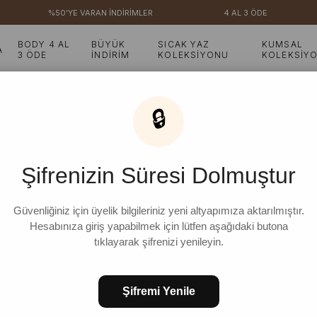
%50'YE VARAN İNDİRİMLER
4 AL 3 ÖDE
₺
BODY 4 AL
BÜYÜK
SICAK YAZ
KUMSAL
A
3 ÖDE
İNDİRİM
KOLEKSİYONU
KOLEKSİY
🔒
Çikolata Triko Crop
Şifrenizin Süresi Dolmuştur
Güvenliğiniz için üyelik bilgileriniz yeni altyapımıza aktarılmıştır.
Hesabınıza giriş yapabilmek için lütfen aşağıdaki butona
FAVORILERE EKLE
KOLEKSIYONA E
tıklayarak şifrenizi yenileyin.
Şifremi Yenile