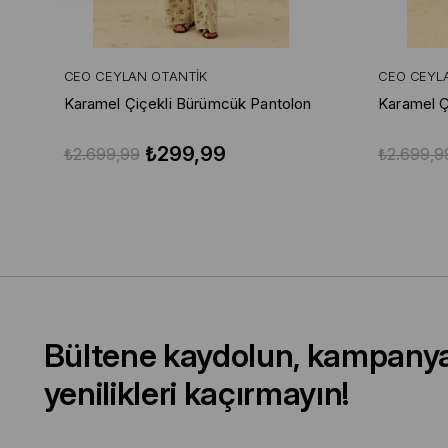
CEO CEYLAN OTANTIK
CEO CEYL
Karamel Çiçekli Bürümcük Pantolon
Karamel Ç
₺299,99
₺2.699,99
₺2.699,9
Bültene kaydolun, kampany
yenilikleri kaçırmayın!