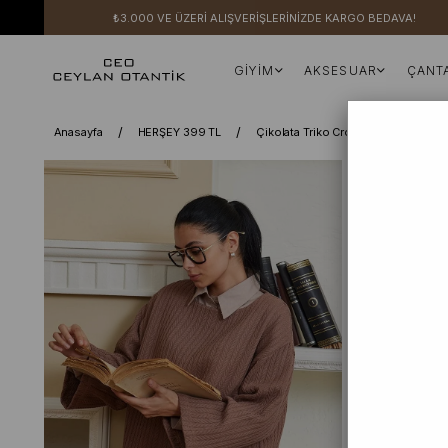
₺3.000 VE ÜZERİ ALIŞVERİŞLERİNİZDE KARGO BEDAVA!
GİYİM
AKSESUAR
ÇANT
Anasayfa
HERŞEY 399 TL
Çikolata Triko Crop