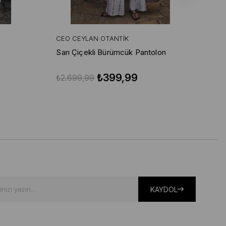
CEO CEYLAN OTANTIK
CE
Sarı Çiçekli Bürümcük Pantolon
Sa
₺399,99
₺2.699,99
₺2
KAYDOL