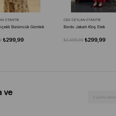
AN OTANTIK
CEO CEYLAN OTANTIK
içekli Bürümcük Gömlek
Bordo Jakarlı Kloş Etek
₺299,99
₺299,99
9
₺2.499,99
a ve