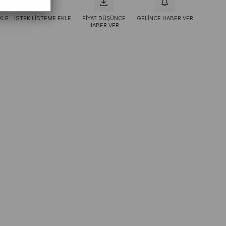
KLE
İSTEK LISTEME EKLE
FIYAT DÜŞÜNCE
GELINCE HABER VER
HABER VER