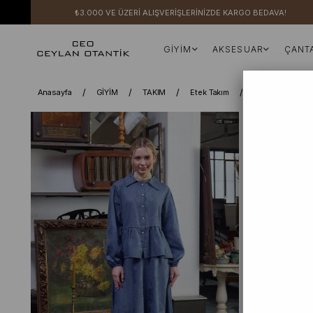
₺3.000 VE ÜZERİ ALIŞVERİŞLERİNİZDE KARGO BEDAVA!
GİYİM
AKSESUAR
ÇANT
Anasayfa
GİYİM
TAKIM
Etek Takım
İndigo Jakarlı 