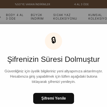
%50'YE VARAN İNDİRİMLER
4 AL 3 ÖDE
₺3.00
BODY 4 AL
BÜYÜK
SICAK YAZ
KUMSAL
A
3 ÖDE
İNDİRİM
KOLEKSİYONU
KOLEKSİY
Gömlek Etek Takım
🔒
İndigo Jakarlı Gömlek 
Şifrenizin Süresi Dolmuştur
Güvenliğiniz için üyelik bilgileriniz yeni altyapımıza aktarılmıştır.
Hesabınıza giriş yapabilmek için lütfen aşağıdaki butona
tıklayarak şifrenizi yenileyin.
Ür
Şifremi Yenile