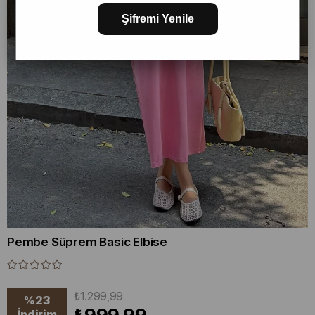
Şifremi Yenile
Pembe Süprem Basic Elbise
₺1.299,99
%
23
İndirim