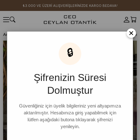
₺3.000 VE ÜZERİ ALIŞVERİŞLERİNİZDE KARGO BEDAVA!
×
Anasayfa
GİYİM
Üst Giyim
Elbise
Elbise
Pembe Süprem Basic E
🔒
Şifrenizin Süresi
Dolmuştur
Güvenliğiniz için üyelik bilgileriniz yeni altyapımıza
aktarılmıştır. Hesabınıza giriş yapabilmek için
lütfen aşağıdaki butona tıklayarak şifrenizi
yenileyin.