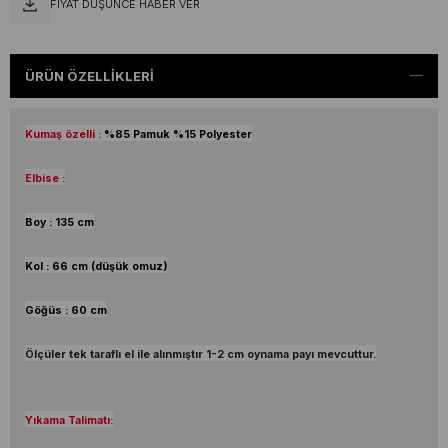
FIYAT DÜŞÜNCE HABER VER
ÜRÜN ÖZELLIKLERI
Kumaş özelli :
%85 Pamuk %15 Polyester
Elbise :
Boy : 135 cm
Kol : 66 cm (düşük omuz)
Göğüs : 60 cm
Ölçüler tek taraflı el ile alınmıştır 1-2 cm oynama payı mevcuttur.
Yıkama Talimatı: