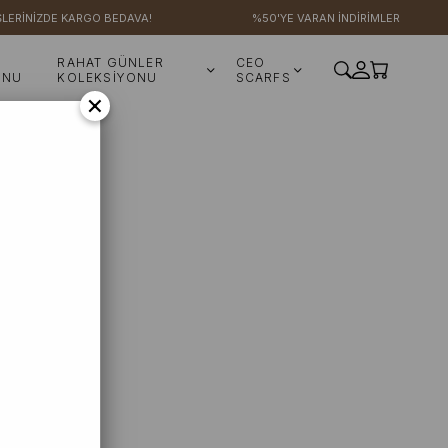
LERİNİZDE KARGO BEDAVA!
%50'YE VARAN İNDİRİMLER
RAHAT GÜNLER
CEO
ONU
KOLEKSİYONU
SCARFS
×