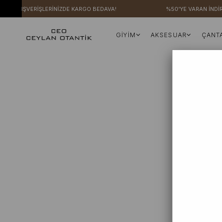
ERİ ALIŞVERİŞLERİNİZDE KARGO BEDAVA!
%50'YE VARAN İNDİR
GİYİM
AKSESUAR
ÇANT