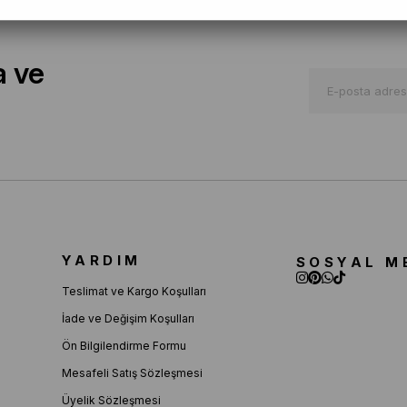
a ve
YARDIM
SOSYAL M
Teslimat ve Kargo Koşulları
İade ve Değişim Koşulları
Ön Bilgilendirme Formu
Mesafeli Satış Sözleşmesi
Üyelik Sözleşmesi