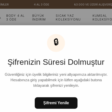
İMLER
4 AL 3 ÖDE
₺3.000 VE ÜZERİ ALIŞVERİŞ
BODY 4 AL
BÜYÜK
SICAK YAZ
KUMSAL
A
3 ÖDE
İNDİRİM
KOLEKSİYONU
KOLEKSİY
🔒
Şifrenizin Süresi Dolmuştur
Güvenliğiniz için üyelik bilgileriniz yeni altyapımıza aktarılmıştır.
Hesabınıza giriş yapabilmek için lütfen aşağıdaki butona
tıklayarak şifrenizi yenileyin.
Şifremi Yenile