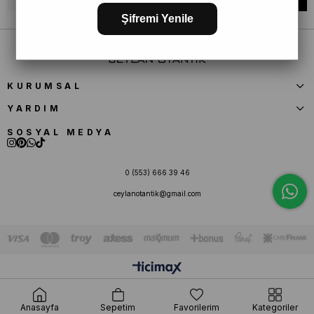
Şifremi Yenile
KURUMSAL
YARDIM
SOSYAL MEDYA
0 (553) 666 39 46
ceylanotantik@gmail.com
Anasayfa
Sepetim
Favorilerim
Kategoriler