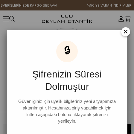
IŞVERİŞLERİNİZDE KARGO BEDAVA!
%50'YE VARAN İNDİRİMLER
×
🔒
Şifrenizin Süresi
Dolmuştur
Güvenliğiniz için üyelik bilgileriniz yeni altyapımıza
aktarılmıştır. Hesabınıza giriş yapabilmek için
lütfen aşağıdaki butona tıklayarak şifrenizi
yenileyin.
Bültene kaydolun, kampanya ve yenilikleri kaçırmayın!
KAYDOL