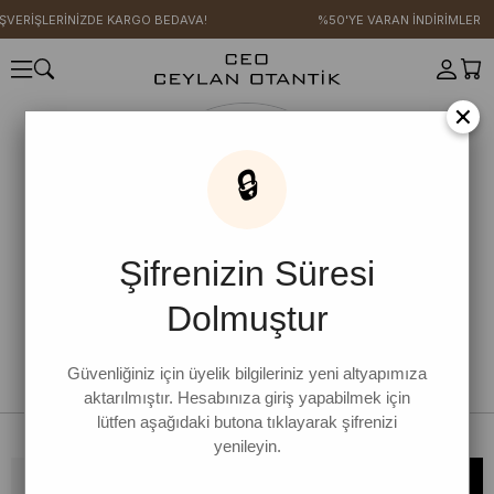
IŞVERİŞLERİNİZDE KARGO BEDAVA!
%50'YE VARAN İNDİRİMLER
×
🔒
Şifrenizin Süresi
Dolmuştur
Güvenliğiniz için üyelik bilgileriniz yeni altyapımıza
aktarılmıştır. Hesabınıza giriş yapabilmek için
lütfen aşağıdaki butona tıklayarak şifrenizi
yenileyin.
Bültene kaydolun, kampanya ve yenilikleri kaçırmayın!
KAYDOL