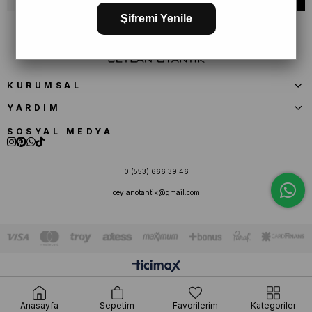
Şifremi Yenile
KURUMSAL
YARDIM
SOSYAL MEDYA
0 (553) 666 39 46
ceylanotantik@gmail.com
Anasayfa
Sepetim
Favorilerim
Kategoriler