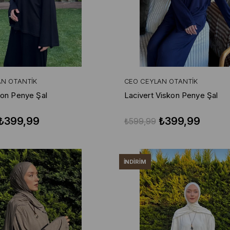
AN OTANTIK
CEO CEYLAN OTANTIK
kon Penye Şal
Lacivert Viskon Penye Şal
₺399,99
₺399,99
₺599,99
İNDIRIM