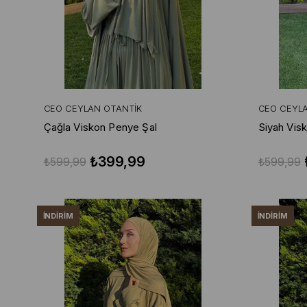
CEO CEYLAN OTANTIK
CEO CEYL
Çağla Viskon Penye Şal
Siyah Vis
₺399,99
₺599,99
₺599,99
İNDIRIM
İNDIRIM