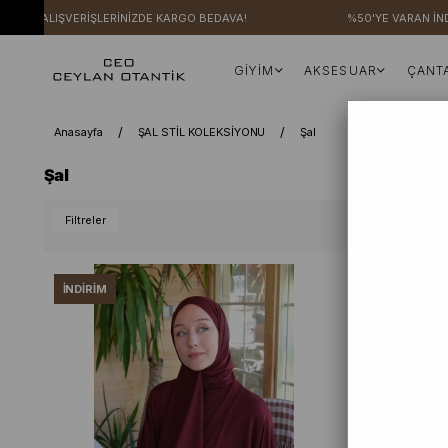
İ ALIŞVERİŞLERİNİZDE KARGO BEDAVA!
%50'YE VARAN İNDİRİML
GİYİM
AKSESUAR
ÇANT
Anasayfa
ŞAL STİL KOLEKSİYONU
Şal
Şal
Filtreler
İNDIRIM
İNDIRIM