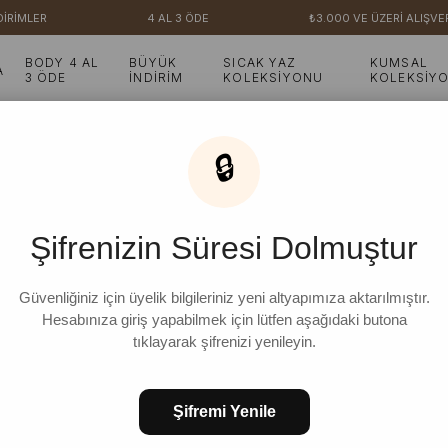
ER
4 AL 3 ÖDE
₺3.000 VE ÜZERİ ALIŞVERİŞLE
BODY 4 AL
BÜYÜK
SICAK YAZ
KUMSAL
A
3 ÖDE
İNDİRİM
KOLEKSİYONU
KOLEKSİY
🔒
16 Ürün
Şifrenizin Süresi Dolmuştur
İNDIRIM
Güvenliğiniz için üyelik bilgileriniz yeni altyapımıza aktarılmıştır.
Hesabınıza giriş yapabilmek için lütfen aşağıdaki butona
tıklayarak şifrenizi yenileyin.
Şifremi Yenile