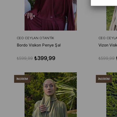
CEO CEYLAN OTANTIK
CEO CEYL
Bordo Viskon Penye Şal
Vizon Vis
₺399,99
₺599,99
₺599,99
İNDIRIM
İNDIRIM