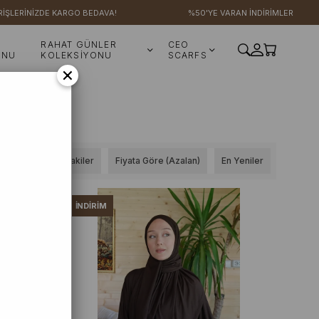
RİNİZDE KARGO BEDAVA!
%50'YE VARAN İNDİRİMLER
RAHAT GÜNLER
CEO
ONU
KOLEKSİYONU
SCARFS
×
Stoktakiler
Fiyata Göre (Azalan)
En Yeniler
İNDIRIM