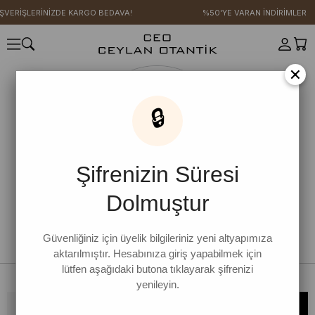
IŞVERİŞLERİNİZDE KARGO BEDAVA!
%50'YE VARAN İNDİRİMLER
×
🔒
Şifrenizin Süresi
Dolmuştur
Güvenliğiniz için üyelik bilgileriniz yeni altyapımıza
aktarılmıştır. Hesabınıza giriş yapabilmek için
lütfen aşağıdaki butona tıklayarak şifrenizi
yenileyin.
Bültene kaydolun, kampanya ve yenilikleri kaçırmayın!
KAYDOL