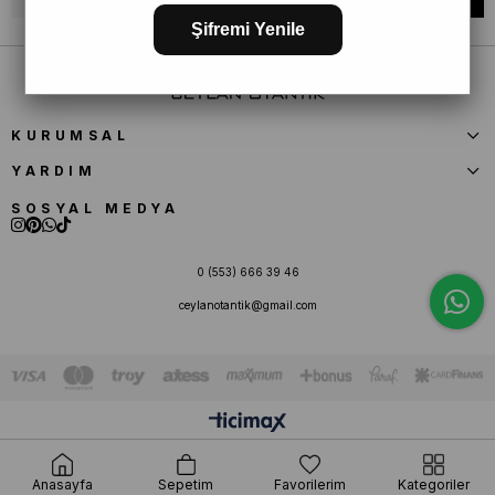
Şifremi Yenile
KURUMSAL
YARDIM
SOSYAL MEDYA
0 (553) 666 39 46
ceylanotantik@gmail.com
Anasayfa
Sepetim
Favorilerim
Kategoriler