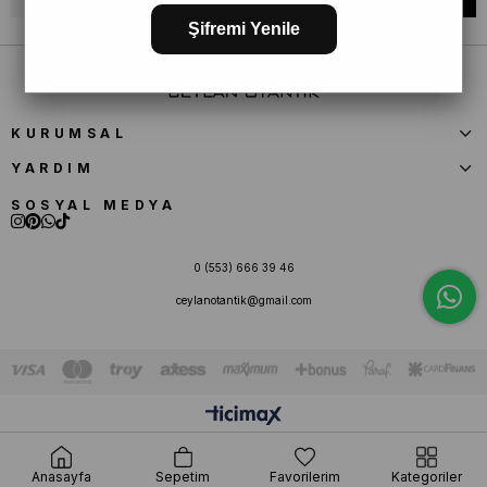
Şifremi Yenile
KURUMSAL
YARDIM
SOSYAL MEDYA
0 (553) 666 39 46
ceylanotantik@gmail.com
Anasayfa
Sepetim
Favorilerim
Kategoriler