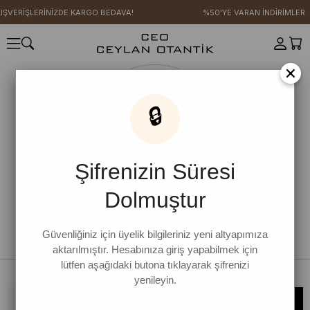
IŞVERİŞLERİNİZDE KARGO BEDAVA!
%50'YE VARAN İNDİRİMLER
×
🔒
Şifrenizin Süresi
Dolmuştur
Güvenliğiniz için üyelik bilgileriniz yeni altyapımıza
aktarılmıştır. Hesabınıza giriş yapabilmek için
lütfen aşağıdaki butona tıklayarak şifrenizi
yenileyin.
Bültene kaydolun, kampanya ve yenilikleri kaçırmayın!
KAYDOL