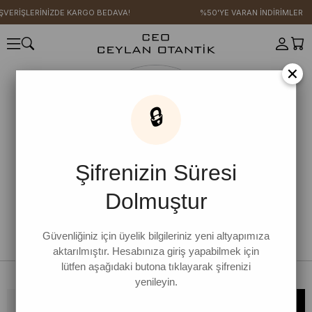
IŞVERİŞLERİNİZDE KARGO BEDAVA!
%50'YE VARAN İNDİRİMLER
×
🔒
Şifrenizin Süresi
Dolmuştur
Güvenliğiniz için üyelik bilgileriniz yeni altyapımıza
aktarılmıştır. Hesabınıza giriş yapabilmek için
lütfen aşağıdaki butona tıklayarak şifrenizi
yenileyin.
Bültene kaydolun, kampanya ve yenilikleri kaçırmayın!
KAYDOL