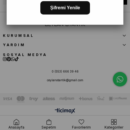
Şifremi Yenile
KURUMSAL
YARDIM
SOSYAL MEDYA
0 (553) 666 39 46
ceylanotantik@gmail.com
Anasayfa
Sepetim
Favorilerim
Kategoriler