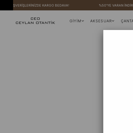
ERİ ALIŞVERİŞLERİNİZDE KARGO BEDAVA!
%50'YE VARAN İNDİRİ
GİYİM
AKSESUAR
ÇANT