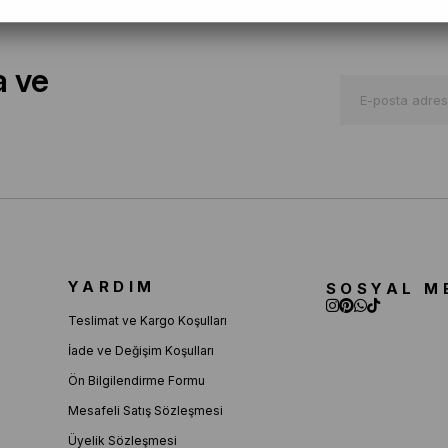
a ve
YARDIM
SOSYAL M
Teslimat ve Kargo Koşulları
İade ve Değişim Koşulları
Ön Bilgilendirme Formu
Mesafeli Satış Sözleşmesi
Üyelik Sözleşmesi