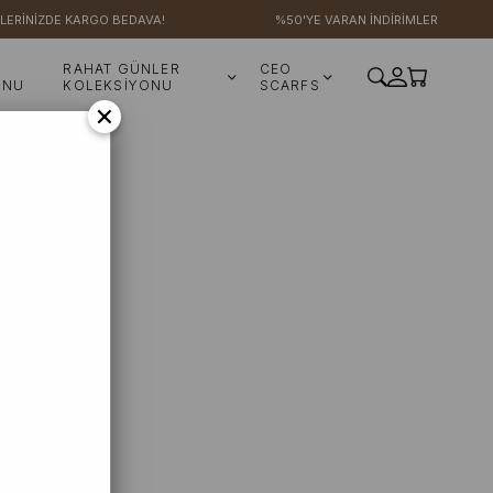
LERİNİZDE KARGO BEDAVA!
%50'YE VARAN İNDİRİMLER
RAHAT GÜNLER
CEO
ONU
KOLEKSİYONU
SCARFS
×