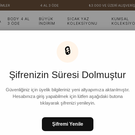
MLER
4 AL 3 ÖDE
₺3.000 VE ÜZERİ ALIŞVERİŞ
BODY 4 AL
BÜYÜK
SICAK YAZ
KUMSAL
A
3 ÖDE
İNDİRİM
KOLEKSİYONU
KOLEKSİY
🔒
Şifrenizin Süresi Dolmuştur
Güvenliğiniz için üyelik bilgileriniz yeni altyapımıza aktarılmıştır.
Hesabınıza giriş yapabilmek için lütfen aşağıdaki butona
tıklayarak şifrenizi yenileyin.
Şifremi Yenile